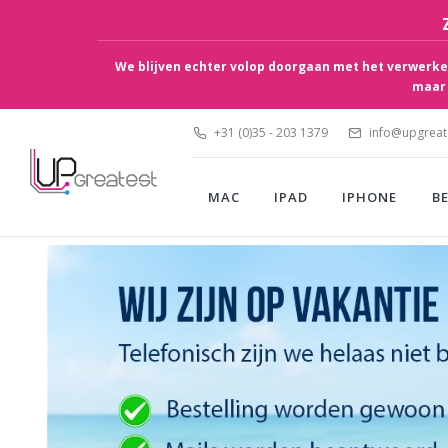
We blijven echter volop doorgaan met het verwerken
maar 
+31 (0)35 - 203 1379
info@upgreate
MAC
IPAD
IPHONE
B