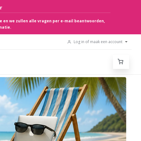
r
e en we zullen alle vragen per e-mail beantwoorden,
matie.
Log in of maak een account