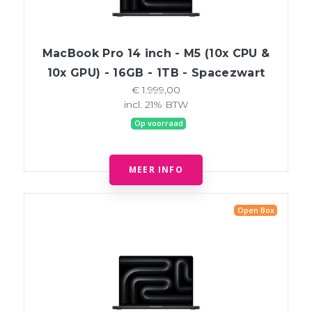
MacBook Pro 14 inch - M5 (10x CPU &
10x GPU) - 16GB - 1TB - Spacezwart
€ 1.999,00
incl. 21% BTW
Op voorraad
MEER INFO
Open Box