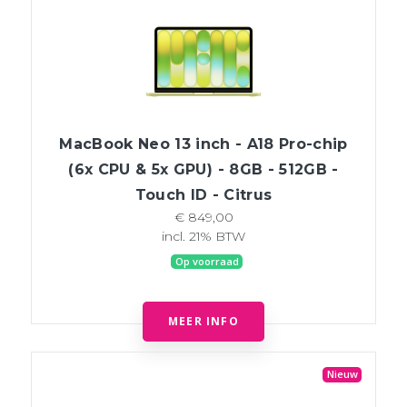
MacBook Neo 13 inch - A18 Pro-chip
(6x CPU & 5x GPU) - 8GB - 512GB -
Touch ID - Citrus
€ 849,00
incl. 21% BTW
Op voorraad
MEER INFO
Nieuw