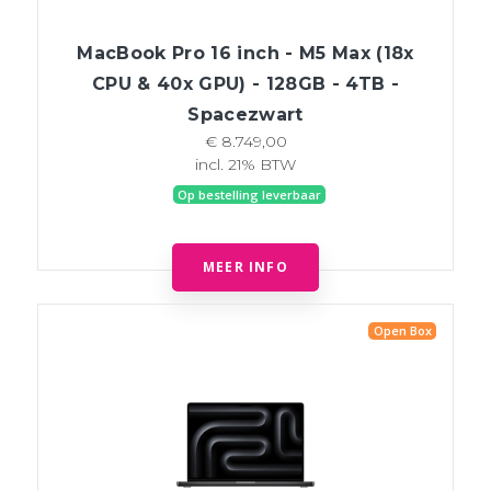
MacBook Pro 16 inch - M5 Max (18x
CPU & 40x GPU) - 128GB - 4TB -
Spacezwart
€ 8.749,00
incl. 21% BTW
Op bestelling leverbaar
MEER INFO
Open Box