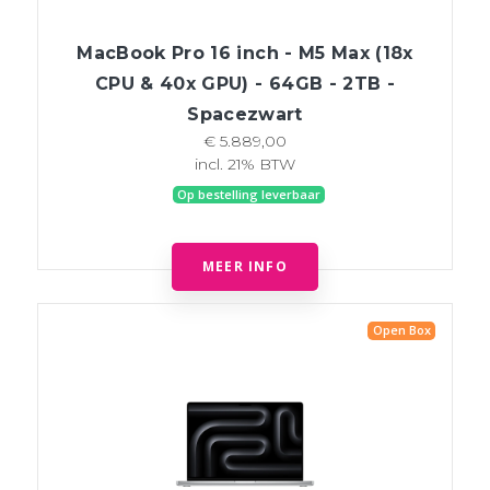
MacBook Pro 16 inch - M5 Max (18x
CPU & 40x GPU) - 64GB - 2TB -
Spacezwart
€ 5.889,00
incl. 21% BTW
Op bestelling leverbaar
MEER INFO
Open Box