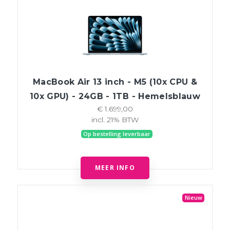
MacBook Air 13 inch - M5 (10x CPU &
10x GPU) - 24GB - 1TB - Hemelsblauw
€ 1.699,00
incl. 21% BTW
Op bestelling leverbaar
MEER INFO
Nieuw