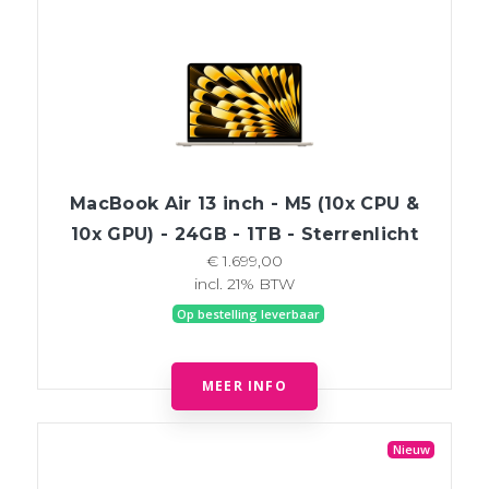
MacBook Air 13 inch - M5 (10x CPU &
10x GPU) - 24GB - 1TB - Sterrenlicht
€ 1.699,00
incl. 21% BTW
Op bestelling leverbaar
MEER INFO
Nieuw