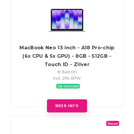
MacBook Neo 13 inch - A18 Pro-chip
(6x CPU & 5x GPU) - 8GB - 512GB -
Touch ID - Zilver
€ 849,00
incl. 21% BTW
Op voorraad
MEER INFO
Nieuw