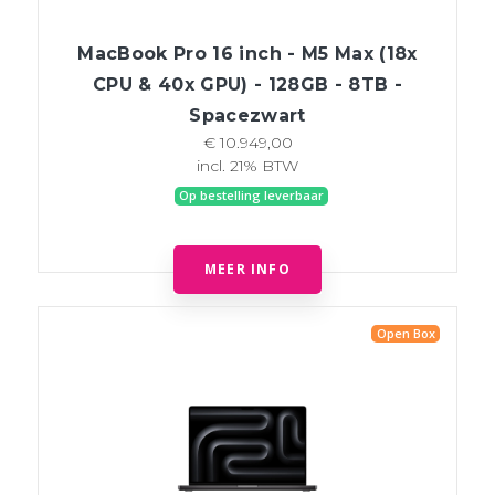
MacBook Pro 16 inch - M5 Max (18x
CPU & 40x GPU) - 128GB - 8TB -
Spacezwart
€ 10.949,00
incl. 21% BTW
Op bestelling leverbaar
MEER INFO
Open Box