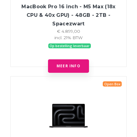
MacBook Pro 16 inch - M5 Max (18x
CPU & 40x GPU) - 48GB - 2TB -
Spacezwart
€ 4.899,00
incl. 21% BTW
Op bestelling leverbaar
MEER INFO
Open Box