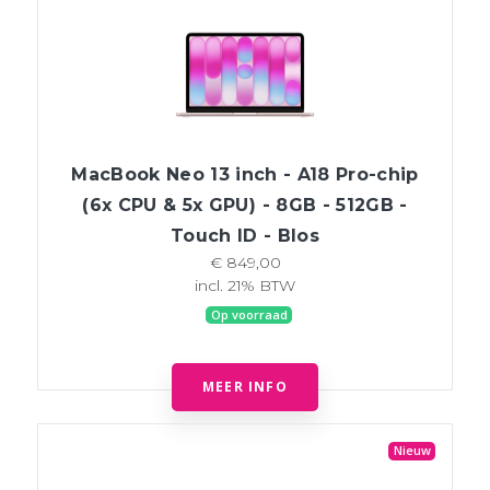
MacBook Neo 13 inch - A18 Pro-chip
(6x CPU & 5x GPU) - 8GB - 512GB -
Touch ID - Blos
€ 849,00
incl. 21% BTW
Op voorraad
MEER INFO
Nieuw