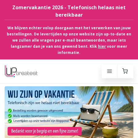
Zomervakantie 2026 - Telefonisch helaas niet
bereikbaar
We blijven echter volop doorgaan met het verwerken van jouw
bestellingen. De levertijden op onze website zijn up-to-date en
we zullen alle vragen per e-mail beantwoorden, maar iets
langzamer dan je van ons gewend bent. Klik
hier
voor meer
informatie.