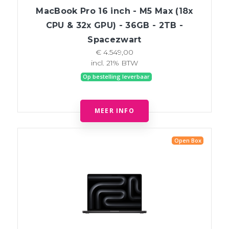
MacBook Pro 16 inch - M5 Max (18x
CPU & 32x GPU) - 36GB - 2TB -
Spacezwart
€ 4.549,00
incl. 21% BTW
Op bestelling leverbaar
MEER INFO
Open Box