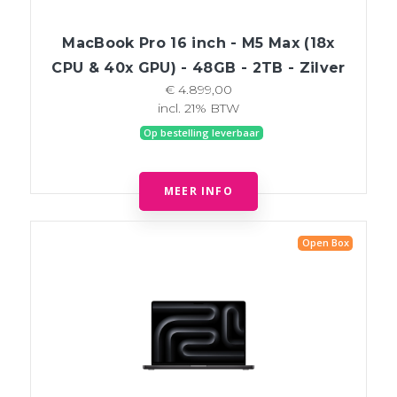
MacBook Pro 16 inch - M5 Max (18x
CPU & 40x GPU) - 48GB - 2TB - Zilver
€ 4.899,00
incl. 21% BTW
Op bestelling leverbaar
MEER INFO
Open Box