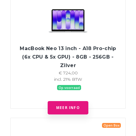
MacBook Neo 13 inch - A18 Pro-chip
(6x CPU & 5x GPU) - 8GB - 256GB -
Zilver
€ 724,00
incl. 21% BTW
Op voorraad
MEER INFO
Open Box