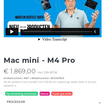
Mac mini - M4 Pro
€ 1.869,00
incl. 21% BTW
Artikelnummer: 4067 / Modelnummer: MCX44FN/A
Op dit aanbod is een voordeel van € 50,00 van toepassing, welke reeds in de prijs
verwerkt is.
Op bestelling leverbaar
Nieuw
2 jaar garantie
PROCESSOR