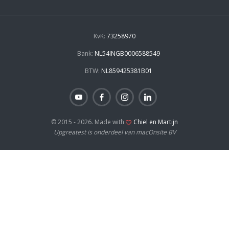
KvK:
73258970
Bank:
NL54INGB0006588549
BTW:
NL859425381B01
© 2015 - 2026. Made with
Chiel en Martijn
Upgreatest is onderdeel van macOnsite BV