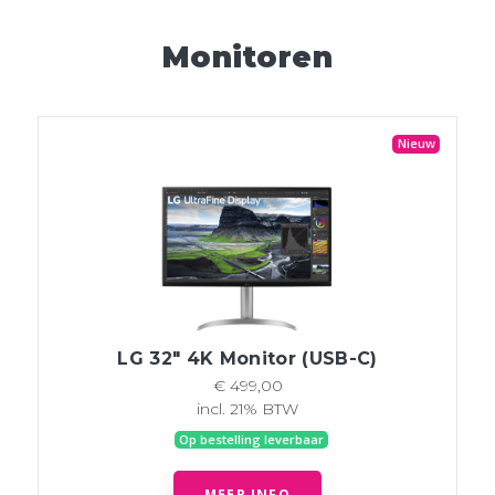
Monitoren
Nieuw
LG 32" 4K Monitor (USB-C)
€ 499,00
incl. 21% BTW
Op bestelling leverbaar
MEER INFO