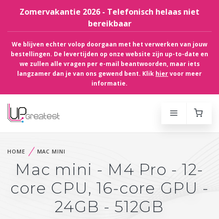
Zomervakantie 2026 - Telefonisch helaas niet
bereikbaar
We blijven echter volop doorgaan met het verwerken van jouw
bestellingen. De levertijden op onze website zijn up-to-date en
we zullen alle vragen per e-mail beantwoorden, maar iets
langzamer dan je van ons gewend bent. Klik
hier
voor meer
informatie.
HOME
MAC MINI
Mac mini - M4 Pro - 12-
core CPU, 16-core GPU -
24GB - 512GB