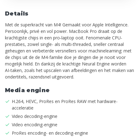
Details
Met de superkracht van M4! Gemaakt voor Apple Intelligence.
Persoonlijk, privé en vol power. MacBook Pro draait op de
krachtigste chips in een pro‑laptop ooit. Fenomenale CPU-
prestaties, zowel single- als multi‑threaded, sneller centraal
geheugen en verbeterde versnellers voor machine­learning: met
de chips uit de de M4-familie doe je dingen die je nooit voor
mogelijk hield. En dankzij de krachtige Neural Engine worden
AI‑taken, zoals het upscalen van afbeeldingen en het maken van
ondertitels, razend­snel uitgevoerd.
Media engine
H.264, HEVC, ProRes en ProRes RAW met hardware-
acceleratie
Video decoding-engine
Video encoding-engine
ProRes encoding- en decoding-engine