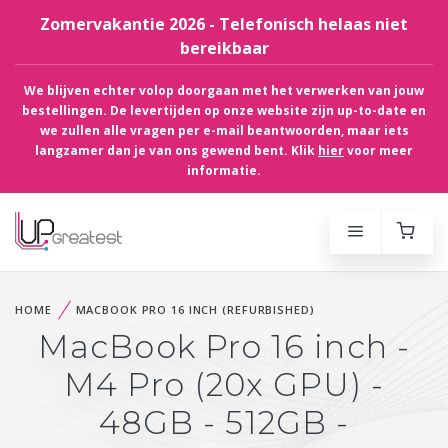
Zomervakantie 2026 - Telefonisch helaas niet
bereikbaar
We blijven echter volop doorgaan met het verwerken van jouw
bestellingen. De levertijden op onze website zijn up-to-date en
we zullen alle vragen per e-mail beantwoorden, maar iets
langzamer dan je van ons gewend bent. Klik
hier
voor meer
informatie.
HOME
MACBOOK PRO 16 INCH (REFURBISHED)
MacBook Pro 16 inch -
M4 Pro (20x GPU) -
48GB - 512GB -