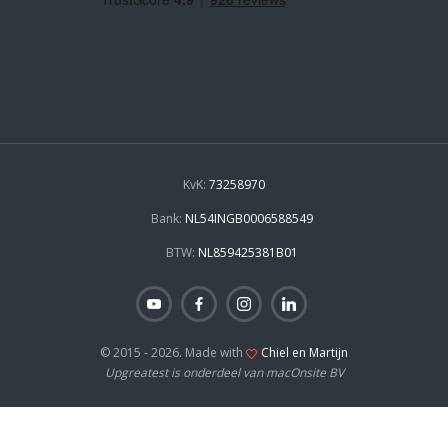
KvK:
73258970
Bank:
NL54INGB0006588549
BTW:
NL859425381B01
© 2015 - 2026. Made with
Chiel en Martijn
Upgreatest is onderdeel van macOnsite BV