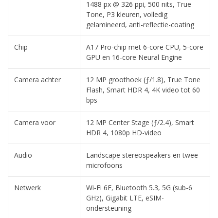
1488 px @ 326 ppi, 500 nits, True
Tone, P3 kleuren, volledig
gelamineerd, anti-reflectie-coating
Chip
A17 Pro-chip met 6-core CPU, 5-core
GPU en 16-core Neural Engine
Camera achter
12 MP groothoek (ƒ/1.8), True Tone
Flash, Smart HDR 4, 4K video tot 60
bps
Camera voor
12 MP Center Stage (ƒ/2.4), Smart
HDR 4, 1080p HD-video
Audio
Landscape stereospeakers en twee
microfoons
Netwerk
Wi-Fi 6E, Bluetooth 5.3, 5G (sub-6
GHz), Gigabit LTE, eSIM-
ondersteuning