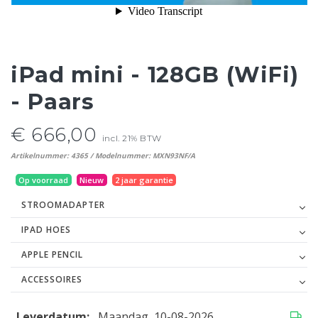
iPad mini - 128GB (WiFi)
- Paars
€ 666,00
incl. 21% BTW
Artikelnummer: 4365 / Modelnummer: MXN93NF/A
Op voorraad
Nieuw
2 jaar garantie
STROOMADAPTER
IPAD HOES
APPLE PENCIL
ACCESSOIRES
Leverdatum:
Maandag, 10-08-2026
...