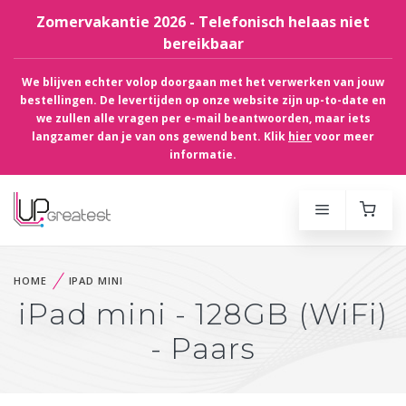
Zomervakantie 2026 - Telefonisch helaas niet
bereikbaar
We blijven echter volop doorgaan met het verwerken van jouw
bestellingen. De levertijden op onze website zijn up-to-date en
we zullen alle vragen per e-mail beantwoorden, maar iets
langzamer dan je van ons gewend bent. Klik
hier
voor meer
informatie.
HOME
IPAD MINI
iPad mini - 128GB (WiFi)
- Paars