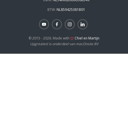
BTW:
NL859425381B01
© 2015 - 2026. Made with
Chiel en Martijn
Upgreatest is onderdeel van macOnsite BV