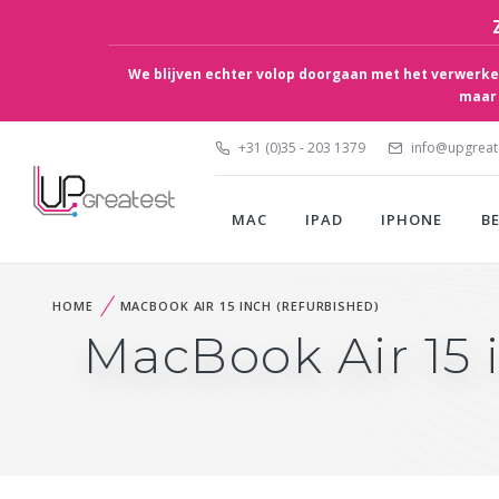
We blijven echter volop doorgaan met het verwerken
maar 
+31 (0)35 - 203 1379
info@upgreate
MAC
IPAD
IPHONE
B
HOME
MACBOOK AIR 15 INCH (REFURBISHED)
MacBook Air 15 