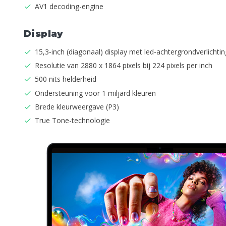
AV1 decoding-engine
Display
15,3‑inch (diagonaal) display met led-achter­grond­­­­verlicht
Resolutie van 2880 x 1864 pixels bij 224 pixels per inch
500 nits helderheid
Ondersteuning voor 1 miljard kleuren
Brede kleur­weer­gave (P3)
True Tone-technologie