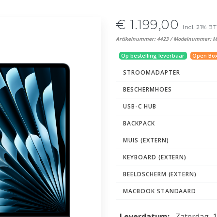
€ 1.199,00
incl. 21% 
Artikelnummer: 4423 / Modelnummer: 
Op bestelling leverbaar
Open Bo
STROOMADAPTER
BESCHERMHOES
USB-C HUB
BACKPACK
MUIS (EXTERN)
KEYBOARD (EXTERN)
BEELDSCHERM (EXTERN)
MACBOOK STANDAARD
Leverdatum:
Zaterdag, 