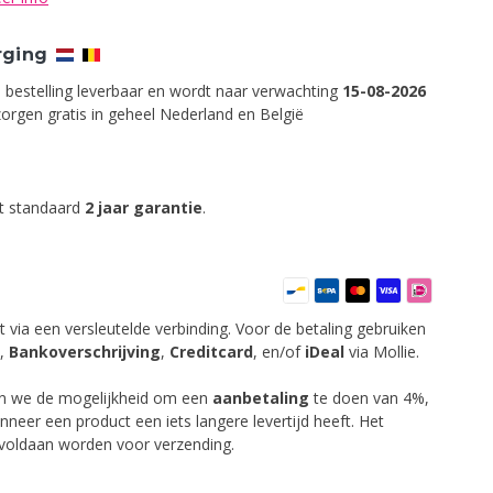
rging
p bestelling leverbaar en wordt naar verwachting
15-08-2026
orgen gratis in geheel Nederland en België
ft standaard
2 jaar garantie
.
t via een versleutelde verbinding. Voor de betaling gebruiken
,
Bankoverschrijving
,
Creditcard
,
en/of
iDeal
via Mollie.
en we de mogelijkheid om een
aanbetaling
te doen van 4%,
anneer een product een iets langere levertijd heeft. Het
 voldaan worden voor verzending.