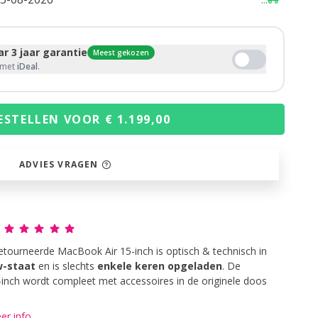
r 3 jaar garantie
Meest gekozen
g met
iDeal
.
ESTELLEN VOOR € 1.199,00
ADVIES VRAGEN
g
etourneerde MacBook Air 15-inch is optisch & technisch in
w-staat
en is slechts
enkele keren opgeladen
. De
inch wordt compleet met accessoires in de originele doos
er info