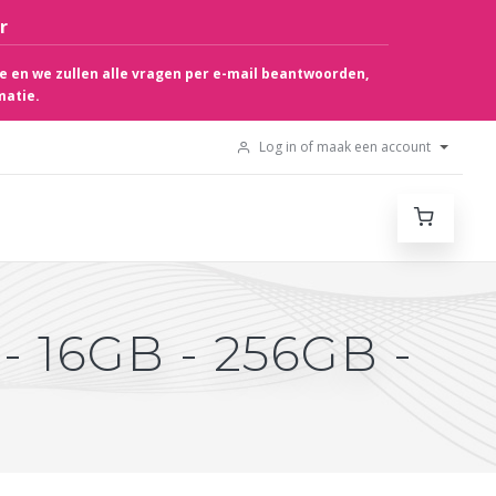
r
e en we zullen alle vragen per e-mail beantwoorden,
matie.
Log in of maak een account
- 16GB - 256GB -