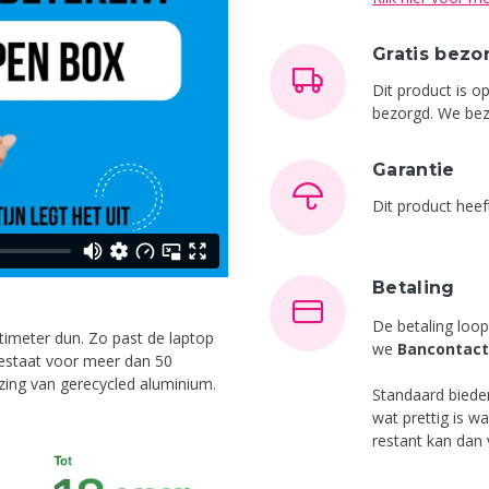
Gratis bezo
Dit product is o
bezorgd. We bez
Garantie
Dit product hee
Betaling
De betaling loop
timeter dun. Zo past de laptop
we
Bancontact
 bestaat voor meer dan 50
izing van gerecycled aluminium.
Standaard bied
wat prettig is w
restant kan dan