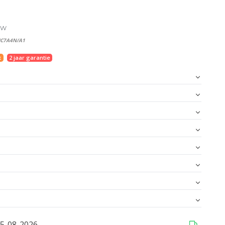
BTW
MC7A4N/A1
x
2 jaar garantie
15-08-2026
...