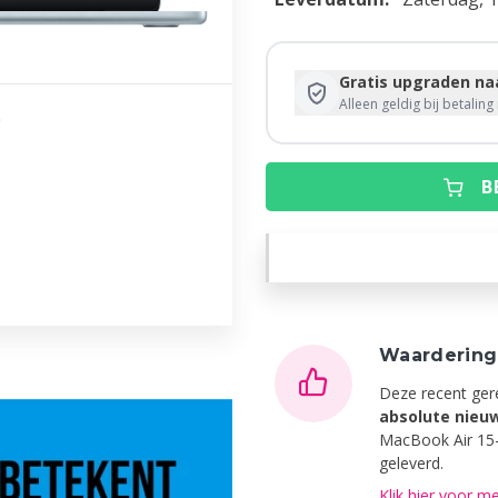
Gratis upgraden naa
Alleen geldig bij betalin
B
Waarderin
Deze recent ger
absolute nieu
MacBook Air 15-
geleverd.
Klik hier voor me