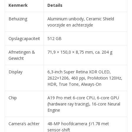
Kenmerk
Details
Behuizing
Aluminium unibody, Ceramic Shield
voorzijde en achterzijde
Opslagcapaciteit
512 GB
Afmetingen &
71,9 × 150,0 × 8,75 mm, ca. 204 g
Gewicht
Display
6,3-inch Super Retina XDR OLED,
2622×1206, 460 ppi, ProMotion 120Hz,
HDR, True Tone, Always-On
Chip
A19 Pro met 6-core CPU, 6-core GPU
(hardware ray tracing), 16-core Neural
Engine
Camera’s achter
48-MP hoofdcamera ƒ/1.78 met
sensor-shift