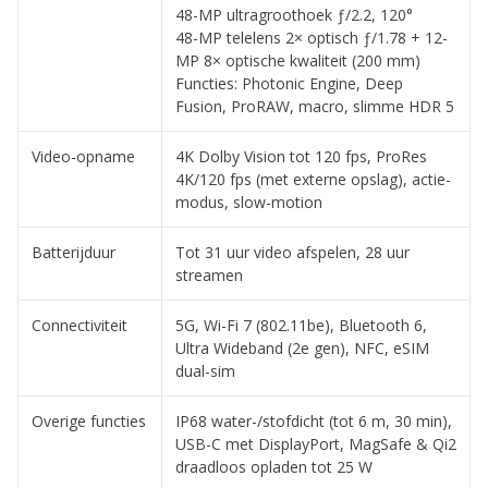
48-MP ultragroothoek ƒ/2.2, 120°
48-MP telelens 2× optisch ƒ/1.78 + 12-
MP 8× optische kwaliteit (200 mm)
Functies: Photonic Engine, Deep
Fusion, ProRAW, macro, slimme HDR 5
Video-opname
4K Dolby Vision tot 120 fps, ProRes
4K/120 fps (met externe opslag), actie-
modus, slow-motion
Batterijduur
Tot 31 uur video afspelen, 28 uur
streamen
Connectiviteit
5G, Wi-Fi 7 (802.11be), Bluetooth 6,
Ultra Wideband (2e gen), NFC, eSIM
dual-sim
Overige functies
IP68 water-/stofdicht (tot 6 m, 30 min),
USB-C met DisplayPort, MagSafe & Qi2
draadloos opladen tot 25 W