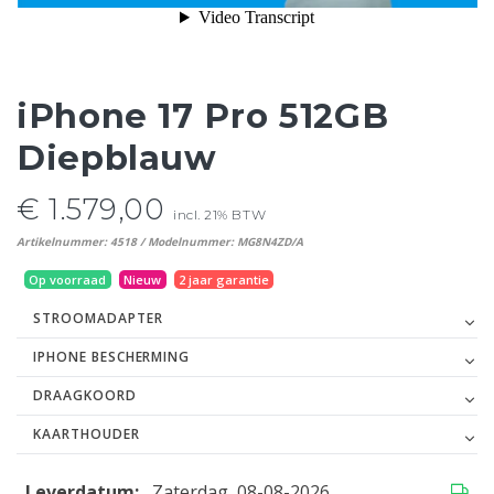
iPhone 17 Pro 512GB
Diepblauw
€ 1.579,00
incl. 21% BTW
Artikelnummer: 4518 / Modelnummer: MG8N4ZD/A
Op voorraad
Nieuw
2 jaar garantie
STROOMADAPTER
IPHONE BESCHERMING
DRAAGKOORD
KAARTHOUDER
Leverdatum:
Zaterdag, 08-08-2026
...