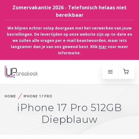
Zomervakantie 2026 - Telefonisch helaas niet
bereikbaar
We blijven echter volop doorgaan met het verwerken van jouw
bestellingen. De levertijden op onze website zijn up-to-date en
we zullen alle vragen per e-mail beantwoorden, maar iets
langzamer dan je van ons gewend bent. Klik
hier
voor meer
informatie.
HOME
IPHONE 17 PRO
iPhone 17 Pro 512GB
Diepblauw