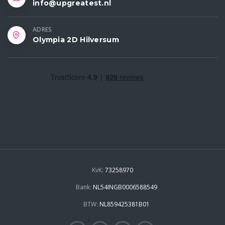
info@upgreatest.nl
ADRES
Olympia 2D Hilversum
KvK:
73258970
Bank:
NL54INGB0006588549
BTW:
NL859425381B01