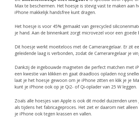
Max te beschermen. Het hoesje is stevig vast te maken aan he
iPhone makkelijk handsfree kunt dragen.
Het hoesje is voor 45% gemaakt van gerecycled siliconen­mater
je hand. Aan de binnenkant zorgt microvezel voor een goede
Dit hoesje werkt moeiteloos met de Camera­­­­­regelaar. Er zit ee
geleidende laag is verbonden, zodat de Cameraregelaar je vi
Dankzij de ingebouwde magneten die perfect matchen met iP
een kwestie van klikken en gaat draadloos opladen nog sneller.
laat je het hoesje gewoon om je iPhone zitten en klik je je M
kunt je iPhone ook op je Qi2- of Qi‑oplader van 25 W leggen.
Zoals alle hoesjes van Apple is ook dit model duizenden uren 
als tijdens het fabricage­proces. Het ziet er daarom niet allee
je iPhone ook tegen krassen en vallen.