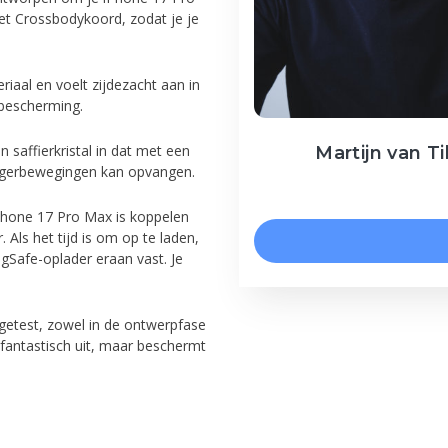
t Crossbody­koord, zodat je je
iaal en voelt zijdezacht aan in
 bescherming.
n saffier­kristal in dat met een
Martijn van Ti
nger­bewegingen kan opvangen.
hone 17 Pro Max is koppelen
 Als het tijd is om op te laden,
agSafe-oplader eraan vast. Je
getest, zowel in de ontwerp­fase
n fantastisch uit, maar beschermt