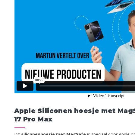
Apple Siliconen hoesje met Mag
17 Pro Max
Dit
siliconen­hoesje met MagSafe
is speciaal door Apple 