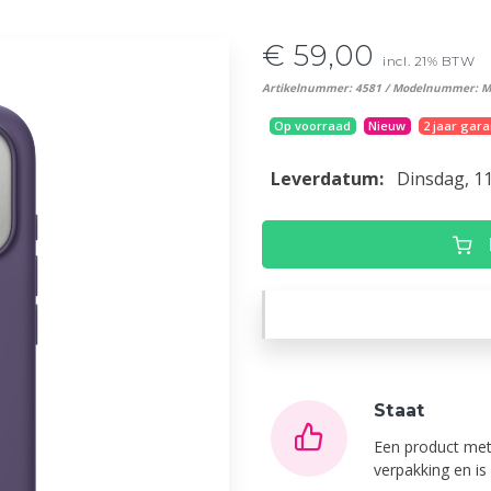
€ 59,00
incl. 21% BTW
Artikelnummer: 4581 / Modelnummer: 
Op voorraad
Nieuw
2 jaar gara
Leverdatum:
Dinsdag, 1
Staat
Een product met
verpakking en i