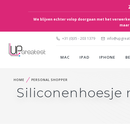
We blijven echter volop doorgaan met het verwerken
maar 
+31 (0)35 - 203 1379
info@upgreate
MAC
IPAD
IPHONE
B
HOME
PERSONAL SHOPPER
Siliconenhoesje