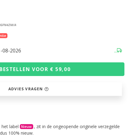
MGFN4ZM/A
ntie
1-08-2026
...
BESTELLEN VOOR € 59,00
ADVIES VRAGEN
 het label
, zit in de ongeopende originele verzegelde
Nieuw
s dus 100% nieuw.