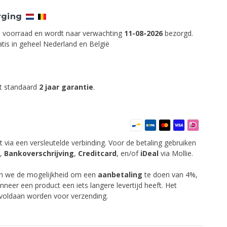
rging
op voorraad en wordt naar verwachting
11-08-2026
bezorgd.
tis in geheel Nederland en België
ft standaard
2 jaar garantie
.
t via een versleutelde verbinding. Voor de betaling gebruiken
,
Bankoverschrijving
,
Creditcard
,
en/of
iDeal
via Mollie.
en we de mogelijkheid om een
aanbetaling
te doen van 4%,
anneer een product een iets langere levertijd heeft. Het
 voldaan worden voor verzending.