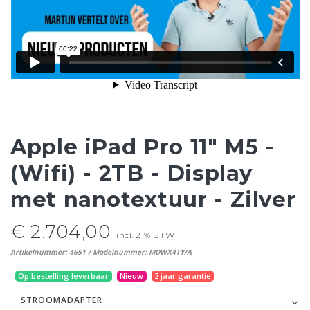
Apple iPad Pro 11" M5 -
(Wifi) - 2TB - Display
met nanotextuur - Zilver
€ 2.704,00
incl. 21% BTW
Artikelnummer: 4651 / Modelnummer: MDWX4TY/A
Op bestelling leverbaar
Nieuw
2 jaar garantie
STROOMADAPTER