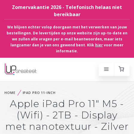
Zomervakantie 2026 - Telefonisch helaas niet
bereikbaar
We blijven echter volop doorgaan met het verwerken van jouw
bestellingen. De levertijden op onze website zijn up-to-date en
we zullen alle vragen per e-mail beantwoorden, maar iets
langzamer dan je van ons gewend bent. Klik
hier
voor meer
informatie.
HOME
IPAD PRO 11-INCH
Apple iPad Pro 11" M5 -
(Wifi) - 2TB - Display
met nanotextuur - Zilver