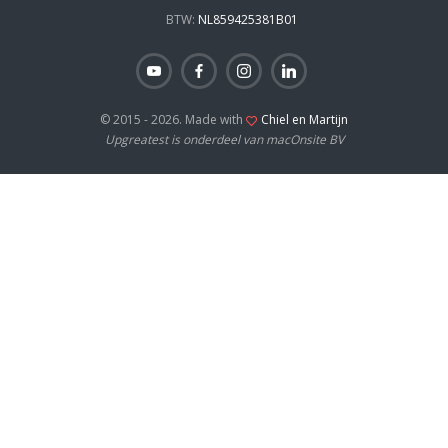
BTW:
NL859425381B01
© 2015 - 2026. Made with
Chiel en Martijn
Upgreatest is onderdeel van macOnsite BV