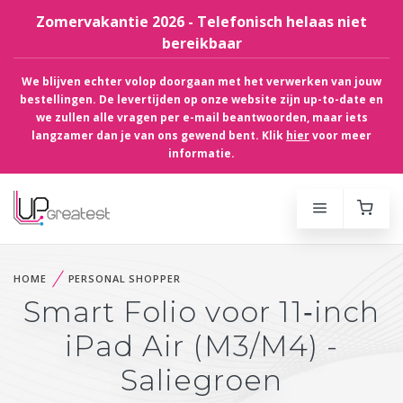
Zomervakantie 2026 - Telefonisch helaas niet
bereikbaar
We blijven echter volop doorgaan met het verwerken van jouw
bestellingen. De levertijden op onze website zijn up-to-date en
we zullen alle vragen per e-mail beantwoorden, maar iets
langzamer dan je van ons gewend bent. Klik
hier
voor meer
informatie.
HOME
PERSONAL SHOPPER
Smart Folio voor 11‑inch
iPad Air (M3/M4) -
Saliegroen