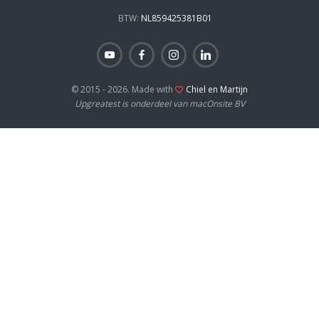
BTW:
NL859425381B01
© 2015 - 2026. Made with
Chiel en Martijn
Upgreatest is onderdeel van macOnsite BV