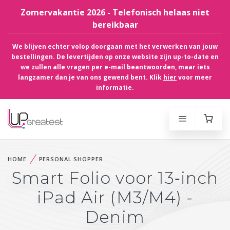
Zomervakantie 2026 - Telefonisch helaas niet
bereikbaar
We blijven echter volop doorgaan met het verwerken van jouw
bestellingen. De levertijden op onze website zijn up-to-date en
we zullen alle vragen per e-mail beantwoorden, maar iets
langzamer dan je van ons gewend bent. Klik
hier
voor meer
informatie.
HOME
PERSONAL SHOPPER
Smart Folio voor 13‑inch
iPad Air (M3/M4) -
Denim