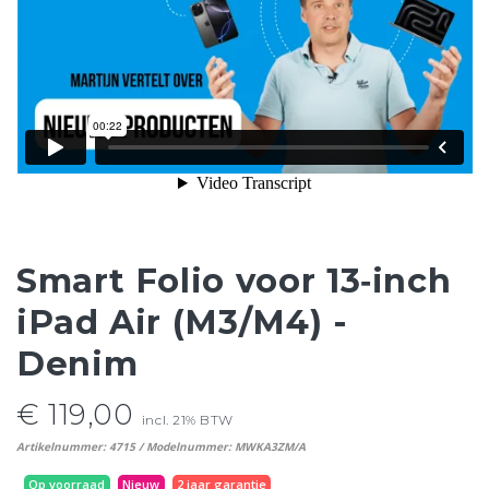
Smart Folio voor 13‑inch
iPad Air (M3/M4) -
Denim
€ 119,00
incl. 21% BTW
Artikelnummer: 4715 / Modelnummer: MWKA3ZM/A
Op voorraad
Nieuw
2 jaar garantie