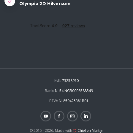
Olympia 2D Hilversum
KvK:
73258970
Bank:
NL54INGB0006588549
BTW:
NL859425381B01
© 2015 - 2026. Made with
Chiel en Martijn