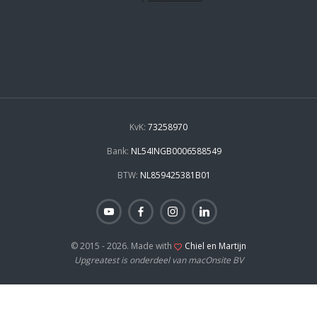
KvK:
73258970
Bank:
NL54INGB0006588549
BTW:
NL859425381B01
© 2015 - 2026. Made with
Chiel en Martijn
Upgreatest is onderdeel van macOnsite BV