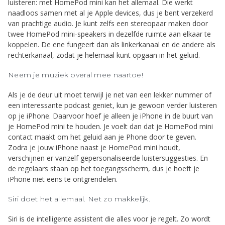
luisteren: met HomePod mini kan het allemaal. Die werkt
naadloos samen met al je Apple devices, dus je bent verzekerd
van prachtige audio. Je kunt zelfs een stereopaar maken door
twee HomePod mini-speakers in dezelfde ruimte aan elkaar te
koppelen. De ene fungeert dan als linkerkanaal en de andere als
rechterkanaal, zodat je helemaal kunt opgaan in het geluid.
Neem je muziek overal mee naartoe!
Als je de deur uit moet terwijl je net van een lekker nummer of
een interessante podcast geniet, kun je gewoon verder luisteren
op je iPhone. Daarvoor hoef je alleen je iPhone in de buurt van
je HomePod mini te houden. Je voelt dan dat je HomePod mini
contact maakt om het geluid aan je Phone door te geven.
Zodra je jouw iPhone naast je HomePod mini houdt,
verschijnen er vanzelf gepersonaliseerde luister­suggesties. En
de regelaars staan op het toegangs­scherm, dus je hoeft je
iPhone niet eens te ontgrendelen.
Siri doet het allemaal. Net zo makkelijk.
Siri is de intelligente assistent die alles voor je regelt. Zo wordt