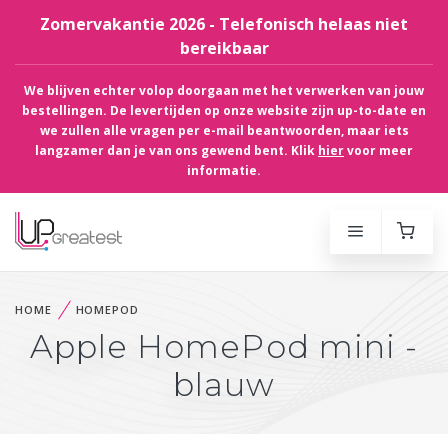
Zomervakantie 2026 - Telefonisch helaas niet
bereikbaar
We blijven echter volop doorgaan met het verwerken van jouw
bestellingen. De levertijden op onze website zijn up-to-date en
we zullen alle vragen per e-mail beantwoorden, maar iets
langzamer dan je van ons gewend bent. Klik
hier
voor meer
informatie.
HOME
HOMEPOD
Apple HomePod mini -
blauw