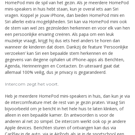
HomePod mini de spil van het gezin. Als je meerdere HomePod
mini-speakers in huis hebt staan, kun je overal iets aan Siri
vragen. Koppel je jouw iPhone, dan bieden HomePod mini en
Siri allerlei extra mogelijk­heden. Siri kan via HomePod mini ook
de stem van wel zes gezinsleden herkennen en voor elk van hen
een persoonlijke ervaring creëren. Als papa om een leuk
muziekje vraagt, krijgt hij dus iets heel anders te horen dan
wanneer de kinderen dat doen. Dankzij de feature ‘Persoonlijke
verzoeken’ kan Siri een bepaalde stem herkennen en de
gegevens van diegene ophalen uit iPhone-apps als Berichten,
Agenda, Herinneringen en Contacten. En uiteraard gaat dat
allemaal 100% veilig, dus je privacy is gegarandeerd.
Intercom zegt het voort.
Heb je meerdere HomePod mini-speakers in huis, dan kun je via
de intercomfeature met de rest van je gezin praten. Vraag Siri
bijvoorbeeld om je bericht in het hele huis te laten klinken, of
alleen in een bepaalde kamer. En antwoorden is voor de
anderen al net zo simpel. De intercom werkt ook op je andere
Apple devices. Berichten sturen of ontvangen kan dus via
CarPlay in de auto, via je AirPods als je in de sport­school een