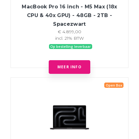
MacBook Pro 16 inch - M5 Max (18x
CPU & 40x GPU) - 48GB - 2TB -
Spacezwart
€ 4.899,00
incl. 21% BTW
Op bestelling leverbaar
MEER INFO
Open Box