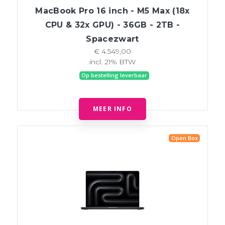
MacBook Pro 16 inch - M5 Max (18x
CPU & 32x GPU) - 36GB - 2TB -
Spacezwart
€ 4.549,00
incl. 21% BTW
Op bestelling leverbaar
MEER INFO
Open Box