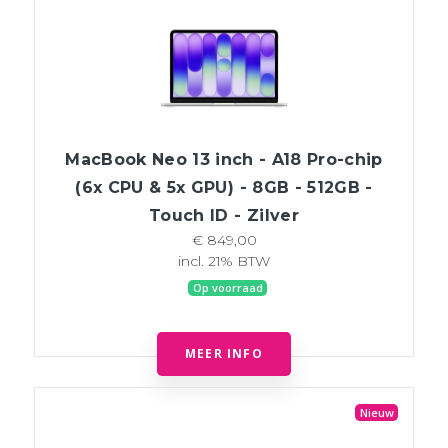
MacBook Neo 13 inch - A18 Pro-chip
(6x CPU & 5x GPU) - 8GB - 512GB -
Touch ID - Zilver
€ 849,00
incl. 21% BTW
Op voorraad
MEER INFO
Nieuw