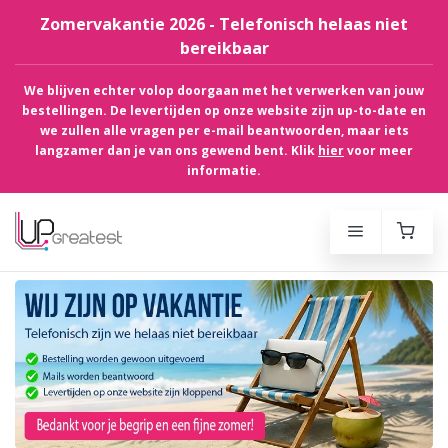
Zomervakantie 2026 - Telefonisch helaas niet
bereikbaar
We blijven echter volop doorgaan met het verwerken van jouw
bestellingen. De levertijden op onze website zijn up-to-date en
we zullen alle vragen per e-mail beantwoorden, maar iets
langzamer dan je van ons gewend bent. Klik
hier
voor meer
informatie.