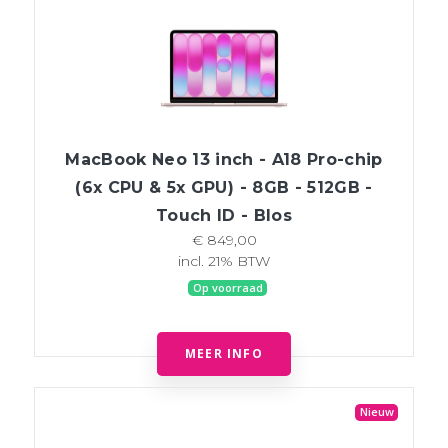
MacBook Neo 13 inch - A18 Pro-chip
(6x CPU & 5x GPU) - 8GB - 512GB -
Touch ID - Blos
€ 849,00
incl. 21% BTW
Op voorraad
MEER INFO
Nieuw