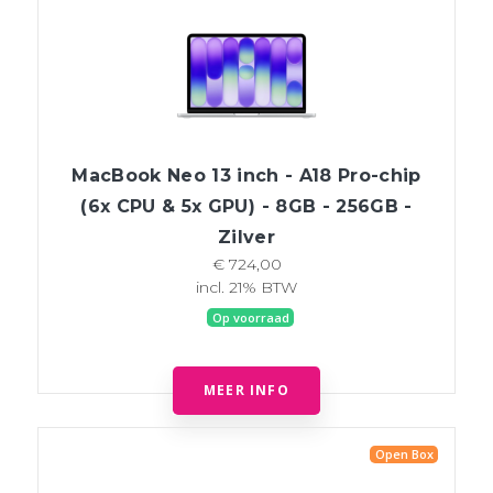
MacBook Neo 13 inch - A18 Pro-chip
(6x CPU & 5x GPU) - 8GB - 256GB -
Zilver
€ 724,00
incl. 21% BTW
Op voorraad
MEER INFO
Open Box