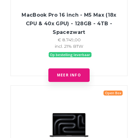
MacBook Pro 16 inch - M5 Max (18x
CPU & 40x GPU) - 128GB - 4TB -
Spacezwart
€ 8.749,00
incl. 21% BTW
Op bestelling leverbaar
MEER INFO
Open Box