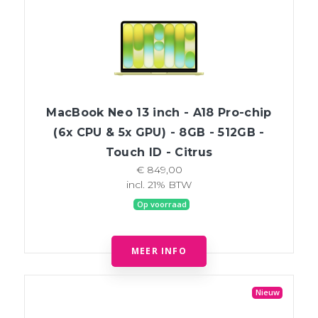
MacBook Neo 13 inch - A18 Pro-chip
(6x CPU & 5x GPU) - 8GB - 512GB -
Touch ID - Citrus
€ 849,00
incl. 21% BTW
Op voorraad
MEER INFO
Nieuw