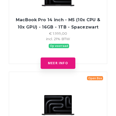
MacBook Pro 14 inch - M5 (10x CPU &
10x GPU) - 16GB - 1TB - Spacezwart
€ 1.999,00
incl. 21% BTW
Op voorraad
MEER INFO
Open Box