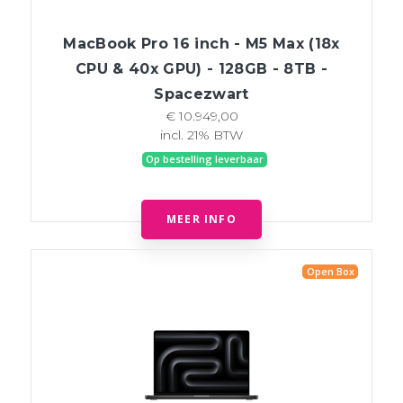
MacBook Pro 16 inch - M5 Max (18x
CPU & 40x GPU) - 128GB - 8TB -
Spacezwart
€ 10.949,00
incl. 21% BTW
Op bestelling leverbaar
MEER INFO
Open Box