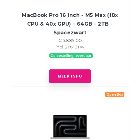
MacBook Pro 16 inch - M5 Max (18x
CPU & 40x GPU) - 64GB - 2TB -
Spacezwart
€ 5.889,00
incl. 21% BTW
Op bestelling leverbaar
MEER INFO
Open Box