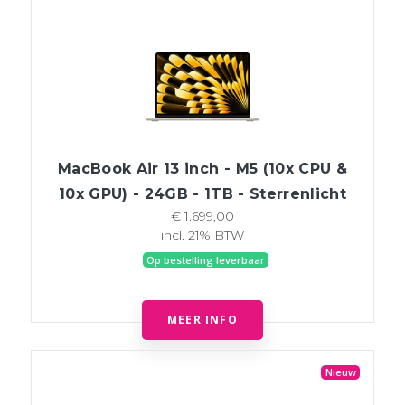
MacBook Air 13 inch - M5 (10x CPU &
10x GPU) - 24GB - 1TB - Sterrenlicht
€ 1.699,00
incl. 21% BTW
Op bestelling leverbaar
MEER INFO
Nieuw