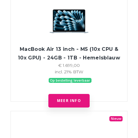
MacBook Air 13 inch - M5 (10x CPU &
10x GPU) - 24GB - 1TB - Hemelsblauw
€ 1.699,00
incl. 21% BTW
Op bestelling leverbaar
MEER INFO
Nieuw