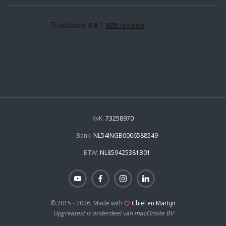
KvK:
73258970
Bank:
NL54INGB0006588549
BTW:
NL859425381B01
© 2015 - 2026. Made with
Chiel en Martijn
Upgreatest is onderdeel van macOnsite BV