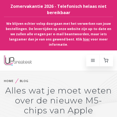
Zomervakantie 2026 - Telefonisch helaas niet
bereikbaar
We blijven echter volop doorgaan met het verwerken van jouw
bestellingen. De levertijden op onze website zijn up-to-date en
we zullen alle vragen per e-mail beantwoorden, maar iets
langzamer dan je van ons gewend bent. Klik
hier
voor meer
informatie.
HOME
BLOG
Alles wat je moet weten
over de nieuwe M5-
chips van Apple