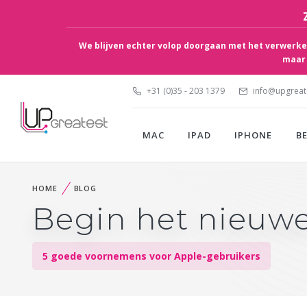
We blijven echter volop doorgaan met het verwerken
maar 
+31 (0)35 - 203 1379
info@upgreate
MAC
IPAD
IPHONE
B
HOME
BLOG
Begin het nieuwe
5 goede voornemens voor Apple-gebruikers