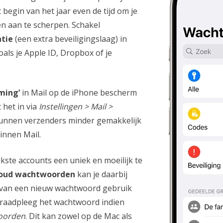
 begin van het jaar even de tijd om je
gen aan te scherpen. Schakel
atie
(een extra beveiligingslaag) in
oals je Apple ID, Dropbox of je
ming’
in Mail op de iPhone bescherm
t het in via
Instellingen > Mail >
kunnen verzenders minder gemakkelijk
binnen Mail.
jkste accounts een uniek en moeilijk te
loud wachtwoorden
kan je daarbij
 van een nieuw wachtwoord gebruik
 raadpleeg het wachtwoord indien
woorden
. Dit kan zowel op de Mac als