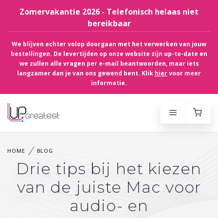
Zomervakantie 2026 - Telefonisch helaas niet
bereikbaar
We blijven echter volop doorgaan met het verwerken van jouw
bestellingen. De levertijden op onze website zijn up-to-date en
we zullen alle vragen per e-mail beantwoorden, maar iets
langzamer dan je van ons gewend bent. Klik
hier
voor meer
informatie.
HOME
BLOG
Drie tips bij het kiezen
van de juiste Mac voor
audio- en