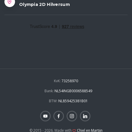
Olympia 2D Hilversum
KvK:
73258970
Bank:
NL54INGB0006588549
BTW:
NL859425381B01
© 2015 - 2026. Made with
Chiel en Martijn