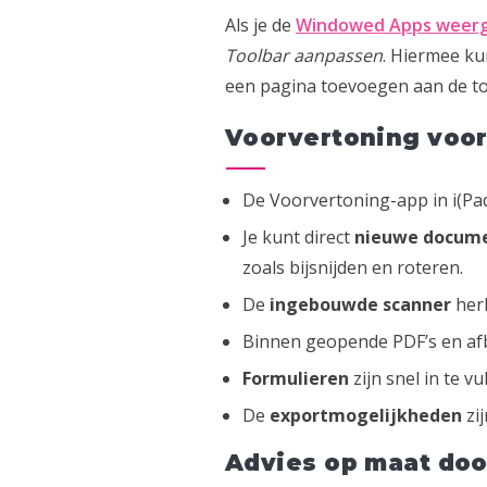
Als je de
Windowed Apps weer
Toolbar aanpassen
. Hiermee ku
een pagina toevoegen aan de to
Voorvertoning voor 
De Voorvertoning-app in i(P
Je kunt direct
nieuwe docum
zoals bijsnijden en roteren.
De
ingebouwde scanner
herk
Binnen geopende PDF’s en af
Formulieren
zijn snel in te v
De
exportmogelijkheden
zi
Advies op maat doo