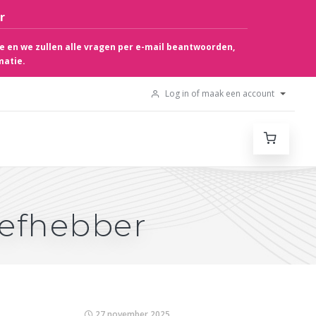
r
e en we zullen alle vragen per e-mail beantwoorden,
matie.
Log in of maak een account
iefhebber
27 november 2025