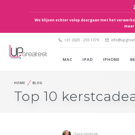
We blijven echter volop doorgaan met het verwerken
maar 
+31 (0)35 - 203 1379
info@upgreate
MAC
IPAD
IPHONE
B
HOME
BLOG
Top 10 kerstcadea
Claire Verbeek