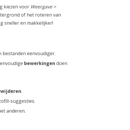
ng kiezen voor
Weergave >
htergrond of het roteren van
 sneller en makkelijker!
 bestanden eenvoudiger.
eenvoudige
bewerkingen
doen
rwijderen
.
ofill-suggesties.
met anderen.