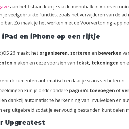
gave
aan hebt staan kun je via de menubalk in Voorvertoni
n je veelgebruikte functies, zoals het verwijderen van de ac
olbar. Zo maak je het werken met de Voorvertoning-app nog
iPad en iPhone op een rijtje
ad)OS 26 maakt het
organiseren, sorteren
en
bewerken
van
enten
maken en deze voorzien van
tekst, tekeningen
en 
ent documenten automatisch en laat je scans verbeteren.
beeldingen kun je onder andere
pagina’s toevoegen
of
ve
ullen dankzij automatische herkenning van invulvelden en aut
jn erg uitgebreid zodat je eenvoudig bestanden kunt delen 
r Upgreatest