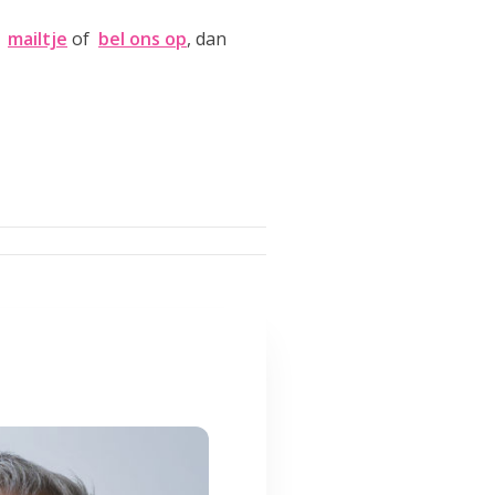
n
mailtje
of
bel ons op
, dan