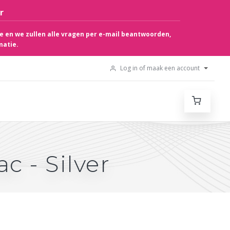
r
e en we zullen alle vragen per e-mail beantwoorden,
matie.
Log in of maak een account
c - Silver