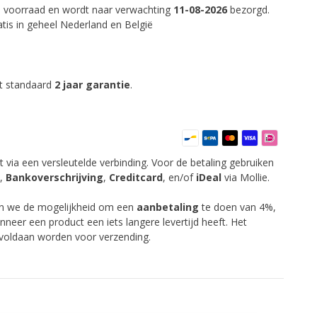
op voorraad en wordt naar verwachting
11-08-2026
bezorgd.
tis in geheel Nederland en België
ft standaard
2 jaar garantie
.
t via een versleutelde verbinding. Voor de betaling gebruiken
,
Bankoverschrijving
,
Creditcard
,
en/of
iDeal
via Mollie.
en we de mogelijkheid om een
aanbetaling
te doen van 4%,
anneer een product een iets langere levertijd heeft. Het
 voldaan worden voor verzending.