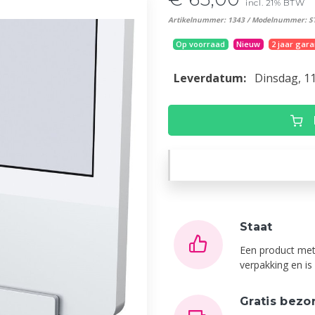
incl. 21% BTW
Artikelnummer: 1343 / Modelnummer: S
Op voorraad
Nieuw
2 jaar gara
Leverdatum:
Dinsdag, 1
Staat
Een product met
verpakking en i
Gratis bezo