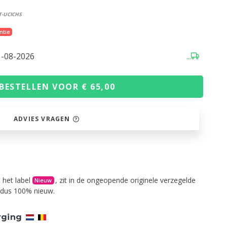
T-UCICHS
ntie
1-08-2026
...
BESTELLEN VOOR € 65,00
ADVIES VRAGEN
 het label
, zit in de ongeopende originele verzegelde
Nieuw
s dus 100% nieuw.
rging