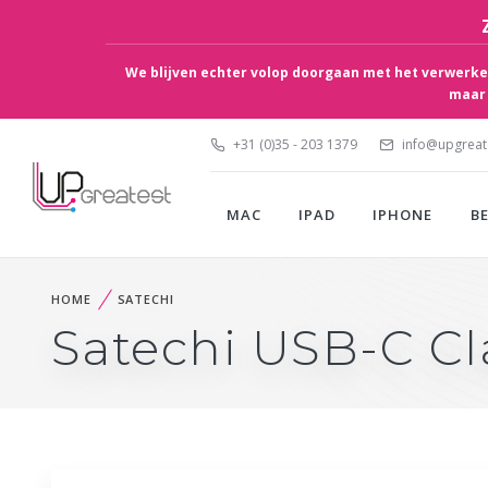
We blijven echter volop doorgaan met het verwerken
maar 
+31 (0)35 - 203 1379
info@upgreate
MAC
IPAD
IPHONE
B
HOME
SATECHI
Satechi USB-C Cl