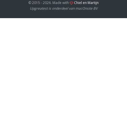
© 2015 - 2026. Made with
Chiel en Martijn
Upgreatest is onderdeel van macOnsite BV