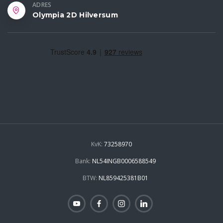
ADRES
Olympia 2D Hilversum
KvK:
73258970
Bank:
NL54INGB0006588549
BTW:
NL859425381B01