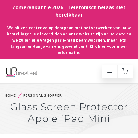
Zomervakantie 2026 - Telefonisch helaas niet
bereikbaar
We blijven echter volop doorgaan met het verwerken van jouw
bestellingen. De levertijden op onze website zijn up-to-date en
we zullen alle vragen per e-mail beantwoorden, maar iets
langzamer dan je van ons gewend bent. Klik
hier
voor meer
informatie.
HOME
PERSONAL SHOPPER
Glass Screen Protector
Apple iPad Mini