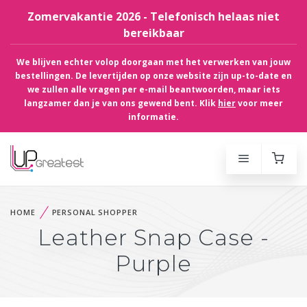
Zomervakantie 2026 - Telefonisch helaas niet
bereikbaar
We blijven echter volop doorgaan met het verwerken van jouw
bestellingen. De levertijden op onze website zijn up-to-date en
we zullen alle vragen per e-mail beantwoorden, maar iets
langzamer dan je van ons gewend bent. Klik
hier
voor meer
informatie.
HOME
PERSONAL SHOPPER
Leather Snap Case -
Purple