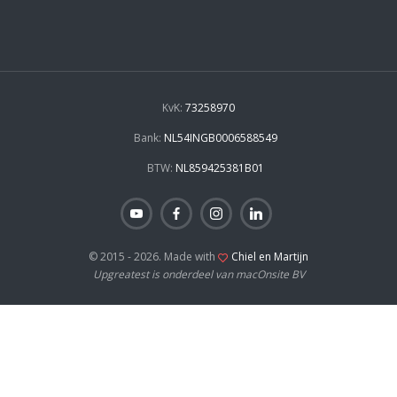
KvK:
73258970
Bank:
NL54INGB0006588549
BTW:
NL859425381B01
© 2015 - 2026. Made with
Chiel en Martijn
Upgreatest is onderdeel van macOnsite BV