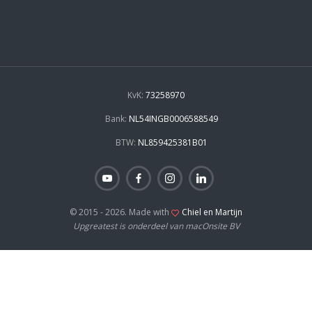
KvK:
73258970
Bank:
NL54INGB0006588549
BTW:
NL859425381B01
© 2015 - 2026. Made with
Chiel en Martijn
Upgreatest is onderdeel van macOnsite BV