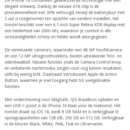
De iPhone 16 combineert geavanceerde technologie met een
elegant ontwerp. Dankzij de nieuwe A18-chip is de
prestatiesnelheid met 30% verhoogd, terwijl de batterijduur met
2 uur is toegenomen ten opzichte van eerdere modellen. Het
toestel beschikt over een 6,1-inch Super Retina XDR-display met
een helderheid van 2000 nits, waardoor je content in alle
omstandigheden scherp en helder wordt weergegeven.
De vernieuwde camera's, waaronder een 48 MP hoofdcamera
en een 12 MP ultragroothoeklens, bieden uitstekende foto- en
videokwaliteit. Nieuwe functies zoals de Camera Control-knop
en verbeterde nachtmodus zorgen voor nog betere resultaten,
zelfs bij weinig licht. Daarnaast introduceert Apple de Action
Button, waarmee je snel toegang hebt tot veelgebruikte
functies.
Met ondersteuning voor MagSafe, Qi2 draadloos opladen en
een USB-C-poort is de iPhone 16 klaar voor de toekomst. Het
toestel draait op iOS 18, biedt 8 GB RAM en is verkrijgbaar in
opslagcapaciteiten van 128 GB, 256 GB en 512 GB. Verkrijgbaar
in de kleuren Black, White, Pink, Teal en Ultramarine.