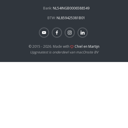
Bank:
NL54INGB0006588549
BTW:
NL859425381B01
© 2015 - 2026. Made with
Chiel en Martijn
Upgreatest is onderdeel van macOnsite BV