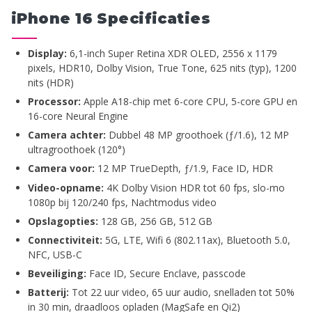
iPhone 16 Specificaties
Display:
6,1-inch Super Retina XDR OLED, 2556 x 1179
pixels, HDR10, Dolby Vision, True Tone, 625 nits (typ), 1200
nits (HDR)
Processor:
Apple A18-chip met 6-core CPU, 5-core GPU en
16-core Neural Engine
Camera achter:
Dubbel 48 MP groothoek (ƒ/1.6), 12 MP
ultragroothoek (120°)
Camera voor:
12 MP TrueDepth, ƒ/1.9, Face ID, HDR
Video-opname:
4K Dolby Vision HDR tot 60 fps, slo-mo
1080p bij 120/240 fps, Nachtmodus video
Opslagopties:
128 GB, 256 GB, 512 GB
Connectiviteit:
5G, LTE, Wifi 6 (802.11ax), Bluetooth 5.0,
NFC, USB-C
Beveiliging:
Face ID, Secure Enclave, passcode
Batterij:
Tot 22 uur video, 65 uur audio, snelladen tot 50%
in 30 min, draadloos opladen (MagSafe en Qi2)