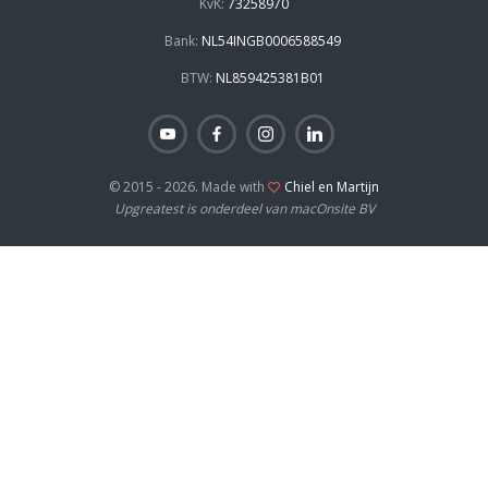
KvK:
73258970
Bank:
NL54INGB0006588549
BTW:
NL859425381B01
© 2015 - 2026. Made with
Chiel en Martijn
Upgreatest is onderdeel van macOnsite BV