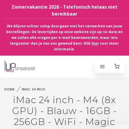
Zomervakantie 2026 - Telefonisch helaas niet
bereikbaar
We blijven echter volop doorgaan met het verwerken van jouw
bestellingen. De levertijden op onze website zijn up-to-date en
we zullen alle vragen per e-mail beantwoorden, maar iets
langzamer dan je van ons gewend bent. Klik
hier
voor meer
informatie.
HOME
IMAC 24 INCH
iMac 24 inch - M4 (8x
GPU) - Blauw - 16GB -
256GB - WiFi - Magic