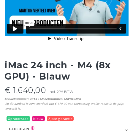
iMac 24 inch - M4 (8x
GPU) - Blauw
€ 1.640,00
incl. 21% BTW
Artikelnummer: 4013 / Modelnummer: MWUF3N/A
Op dit aanbod is een voordeel van € 179,00 van toepassing, welke reeds in de prijs
verwerkt is.
Op voorraad
Nieuw
2 jaar garantie
GEHEUGEN