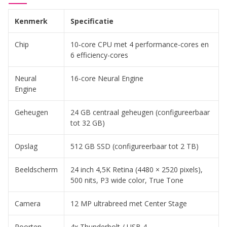
Kenmerk
Specificatie
Chip
10‑core CPU met 4 performance-cores en
6 efficiency-cores
Neural
16-core Neural Engine
Engine
Geheugen
24 GB centraal geheugen (configureerbaar
tot 32 GB)
Opslag
512 GB SSD (configureerbaar tot 2 TB)
Beeldscherm
24 inch 4,5K Retina (4480 × 2520 pixels),
500 nits, P3 wide color, True Tone
Camera
12 MP ultrabreed met Center Stage
Poorten
4x Thunderbolt / USB 4