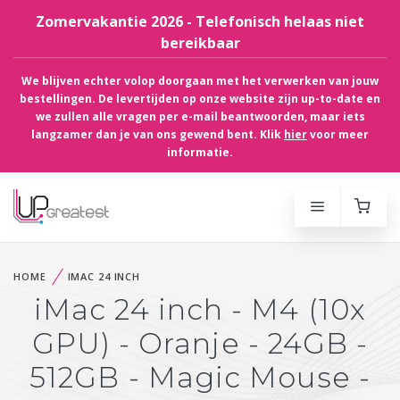
Zomervakantie 2026 - Telefonisch helaas niet
bereikbaar
We blijven echter volop doorgaan met het verwerken van jouw
bestellingen. De levertijden op onze website zijn up-to-date en
we zullen alle vragen per e-mail beantwoorden, maar iets
langzamer dan je van ons gewend bent. Klik
hier
voor meer
informatie.
HOME
IMAC 24 INCH
iMac 24 inch - M4 (10x
GPU) - Oranje - 24GB -
512GB - Magic Mouse -