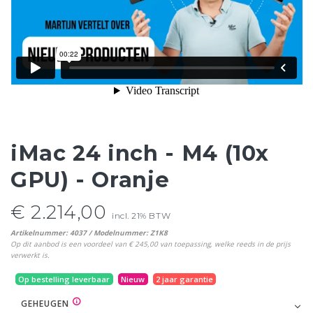
iMac 24 inch - M4 (10x
GPU) - Oranje
€ 2.214,00
incl. 21% BTW
Artikelnummer: 4037 / Modelnummer: Z1K8
Op dit aanbod is een voordeel van € 245,00 van toepassing, welke reeds in de prijs
verwerkt is.
Op bestelling leverbaar
Nieuw
2 jaar garantie
GEHEUGEN