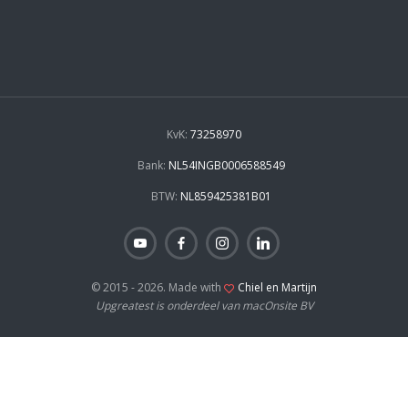
KvK:
73258970
Bank:
NL54INGB0006588549
BTW:
NL859425381B01
© 2015 - 2026. Made with
Chiel en Martijn
Upgreatest is onderdeel van macOnsite BV