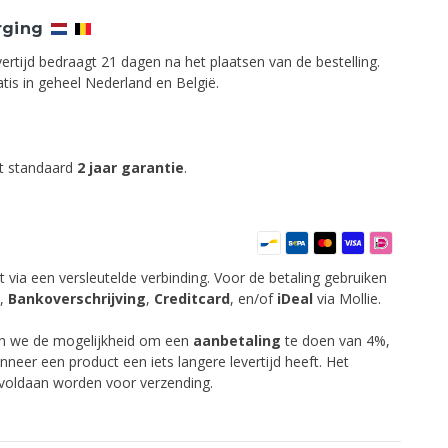
rging
ertijd bedraagt 21 dagen na het plaatsen van de bestelling.
is in geheel Nederland en België.
ft standaard
2 jaar garantie
.
t via een versleutelde verbinding. Voor de betaling gebruiken
,
Bankoverschrijving
,
Creditcard
,
en/of
iDeal
via Mollie.
en we de mogelijkheid om een
aanbetaling
te doen van 4%,
anneer een product een iets langere levertijd heeft. Het
 voldaan worden voor verzending.