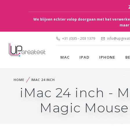
We blijven echter volop doorgaan met het verwerken
maar 
+31 (0)35 - 203 1379
info@upgreate
MAC
IPAD
IPHONE
B
HOME
IMAC 24 INCH
iMac 24 inch - M
Magic Mouse 