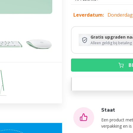
Leverdatum:
Donderdag,
Gratis upgraden naa
Alleen geldig bij betalin
B
Staat
Een product met
verpakking en i