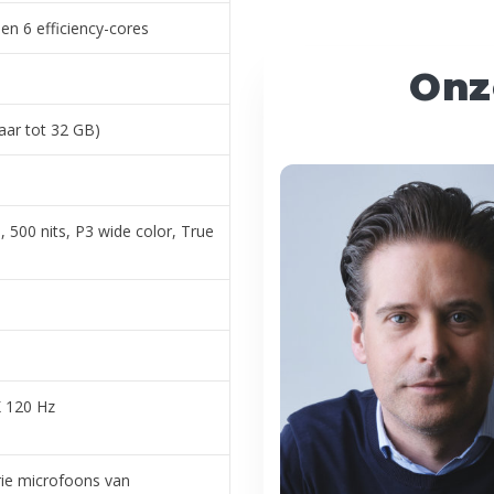
n 6 efficiency-cores
Onz
aar tot 32 GB)
, 500 nits, P3 wide color, True
K 120 Hz
rie microfoons van