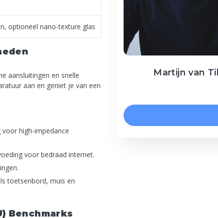
en, optioneel nano-texture glas
kheden
Martijn van Ti
 aansluitingen en snelle
aratuur aan en geniet je van een
g voor high-impedance
voeding voor bedraad internet.
ingen.
ls toetsenbord, muis en
PU) Benchmarks