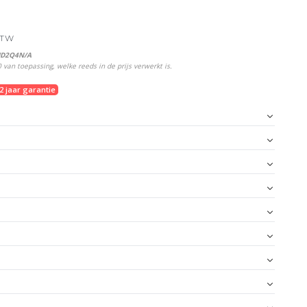
 BTW
MD2Q4N/A
van toepassing, welke reeds in de prijs verwerkt is.
2 jaar garantie