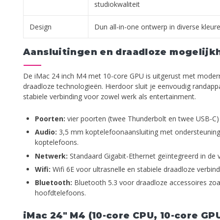
studiokwaliteit
Design
Dun all-in-one ontwerp in diverse kleur
Aansluitingen en draadloze mogelij
De iMac 24 inch M4 met 10-core GPU is uitgerust met moderne
draadloze technologieën. Hierdoor sluit je eenvoudig randapp
stabiele verbinding voor zowel werk als entertainment.
Poorten:
vier poorten (twee Thunderbolt en twee USB-C)
Audio:
3,5 mm koptelefoonaansluiting met ondersteunin
koptelefoons.
Netwerk:
Standaard Gigabit-Ethernet geïntegreerd in de 
Wifi:
Wifi 6E voor ultrasnelle en stabiele draadloze verbind
Bluetooth:
Bluetooth 5.3 voor draadloze accessoires zoa
hoofdtelefoons.
iMac 24" M4 (10-core CPU, 10-core G