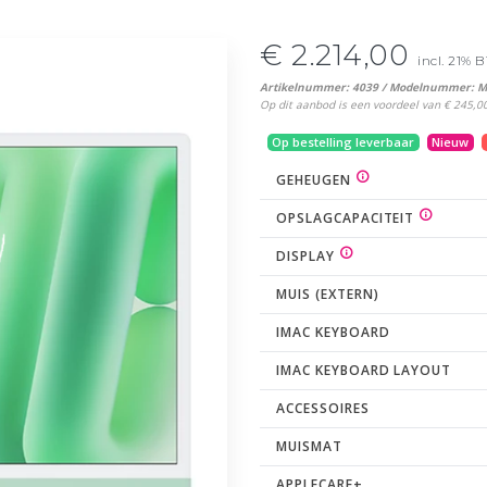
€ 2.214,00
incl. 21%
Artikelnummer: 4039 / Modelnummer: 
Op dit aanbod is een voordeel van € 245,00 
Op bestelling leverbaar
Nieuw
GEHEUGEN
OPSLAGCAPACITEIT
DISPLAY
MUIS (EXTERN)
IMAC KEYBOARD
IMAC KEYBOARD LAYOUT
ACCESSOIRES
MUISMAT
APPLECARE+