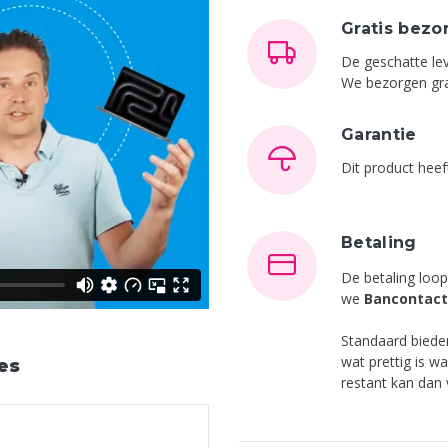
Gratis bezo
De geschatte lev
We bezorgen grat
Garantie
Dit product hee
Betaling
De betaling loop
we
Bancontact
Standaard bied
wat prettig is w
es
restant kan dan