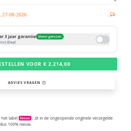
 27-08-2026
...
r 3 jaar garantie
Meest gekozen
g met
iDeal
.
ESTELLEN VOOR € 2.214,00
ADVIES VRAGEN
 het label
, zit in de ongeopende originele verzegelde
Nieuw
s dus 100% nieuw.