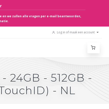
r
e en we zullen alle vragen per e-mail beantwoorden,
matie.
Log in of maak een account
 - 24GB - 512GB -
TouchID) - NL