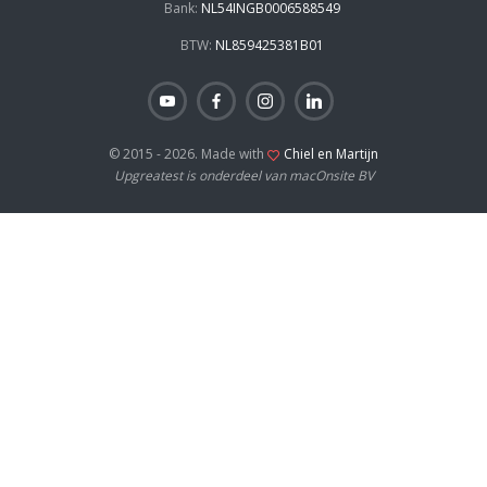
Bank:
NL54INGB0006588549
BTW:
NL859425381B01
© 2015 - 2026. Made with
Chiel en Martijn
Upgreatest is onderdeel van macOnsite BV