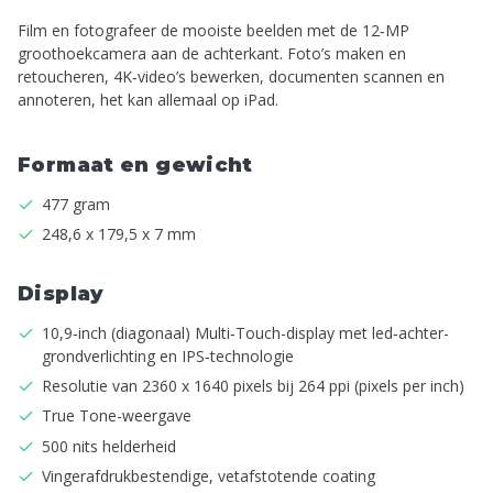
Film en fotografeer de mooiste beelden met de 12‑MP
groothoek­camera aan de achterkant. Foto’s maken en
retoucheren, 4K‑video’s bewerken, documenten scannen en
annoteren, het kan allemaal op iPad.
Formaat en gewicht
477 gram
248,6 x 179,5 x 7 mm
Display
10,9‑inch (diagonaal) Multi‑Touch-display met led‑achter­
grond­verlichting en IPS‑technologie
Resolutie van 2360 x 1640 pixels bij 264 ppi (pixels per inch)
True Tone-weergave
500 nits helderheid
Vingerafdruk­­­bestendige, vetafstotende coating