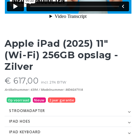
Apple iPad (2025) 11"
(Wi-Fi) 256GB opslag -
Zilver
€ 617,00
incl. 21% BTW
Artikelnummer: 4394 / Modelnummer: MD4G4TY/A
Op voorraad
Nieuw
2 jaar garantie
STROOMADAPTER
IPAD HOES
IPAD KEYBOARD