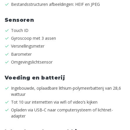
Bestandsstructuren afbeeldingen: HEIF en JPEG
Sensoren
Touch ID
Gyroscoop met 3 assen
Versnellings­meter
Barometer
Omgevings­licht­sensor
Voeding en batterij
Inge­bouwde, oplaadbare lithium-polymeer­­batterij van 28,6
wattuur
Tot 10 uur internetten via wifi of video’s kijken
Opladen via USB‑C naar computer­systeem of lichtnet­
adapter