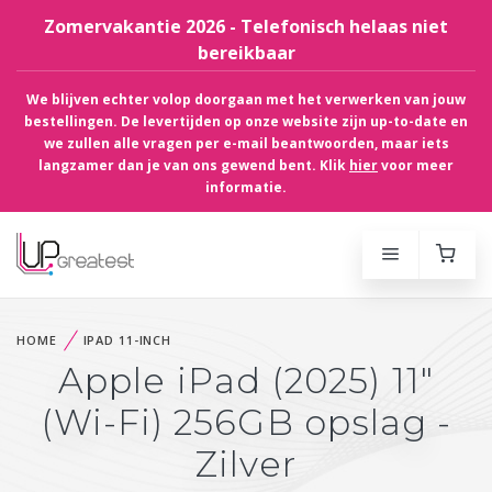
Zomervakantie 2026 - Telefonisch helaas niet
bereikbaar
We blijven echter volop doorgaan met het verwerken van jouw
bestellingen. De levertijden op onze website zijn up-to-date en
we zullen alle vragen per e-mail beantwoorden, maar iets
langzamer dan je van ons gewend bent. Klik
hier
voor meer
informatie.
HOME
IPAD 11-INCH
Apple iPad (2025) 11"
(Wi-Fi) 256GB opslag -
Zilver