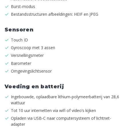
Burst‑modus
Bestandsstructuren afbeeldingen: HEIF en JPEG
Sensoren
Touch ID
Gyroscoop met 3 assen
Versnellings­meter
Barometer
Omgevings­licht­sensor
Voeding en batterij
Inge­bouwde, oplaadbare lithium-polymeer­­batterij van 28,6
wattuur
Tot 10 uur internetten via wifi of video’s kijken
Opladen via USB‑C naar computer­systeem of lichtnet­
adapter