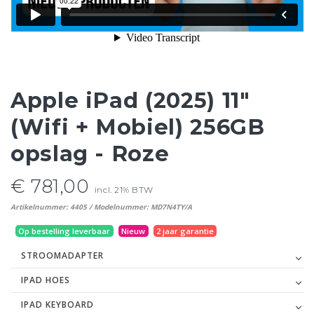
Apple iPad (2025) 11"
(Wifi + Mobiel) 256GB
opslag - Roze
€ 781,00
incl. 21% BTW
Artikelnummer: 4405 / Modelnummer: MD7N4TY/A
Op bestelling leverbaar
Nieuw
2 jaar garantie
STROOMADAPTER
IPAD HOES
IPAD KEYBOARD