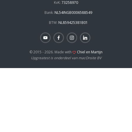
KvK:
73258970
Bank:
NL54INGB0006588549
BTW:
NL859425381B01
© 2015 - 2026. Made with
Chiel en Martijn
Upgreatest is onderdeel van macOnsite BV