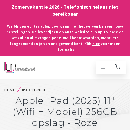
Zomervakantie 2026 - Telefonisch helaas niet
bereikbaar
We blijven echter volop doorgaan met het verwerken van jouw
bestellingen. De levertijden op onze website zijn up-to-date en
we zullen alle vragen per e-mail beantwoorden, maar iets
langzamer dan je van ons gewend bent. Klik
hier
voor meer
informatie.
HOME
IPAD 11-INCH
Apple iPad (2025) 11"
(Wifi + Mobiel) 256GB
opslag - Roze