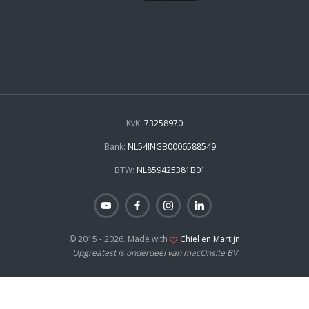
KvK:
73258970
Bank:
NL54INGB0006588549
BTW:
NL859425381B01
© 2015 - 2026. Made with
Chiel en Martijn
Upgreatest is onderdeel van macOnsite BV