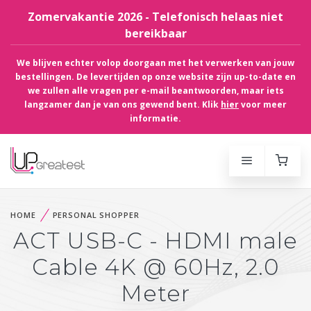
Zomervakantie 2026 - Telefonisch helaas niet
bereikbaar
We blijven echter volop doorgaan met het verwerken van jouw
bestellingen. De levertijden op onze website zijn up-to-date en
we zullen alle vragen per e-mail beantwoorden, maar iets
langzamer dan je van ons gewend bent. Klik
hier
voor meer
informatie.
HOME
PERSONAL SHOPPER
ACT USB-C - HDMI male
Cable 4K @ 60Hz, 2.0
Meter