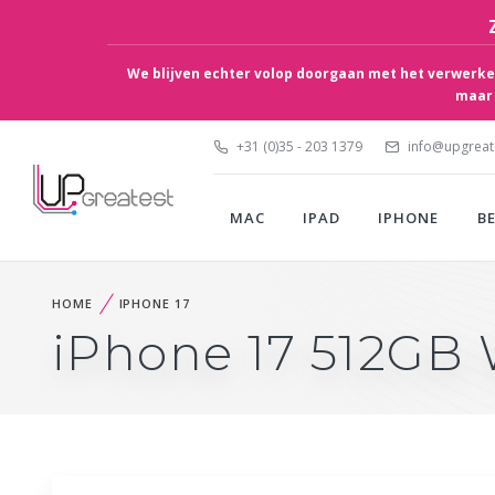
We blijven echter volop doorgaan met het verwerken
maar 
+31 (0)35 - 203 1379
info@upgreate
MAC
IPAD
IPHONE
B
HOME
IPHONE 17
iPhone 17 512GB 