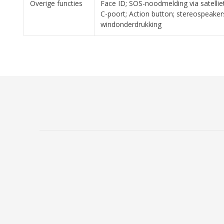
Overige functies
Face ID; SOS-noodmelding via satellie
C-poort; Action button; stereospeake
windonderdrukking