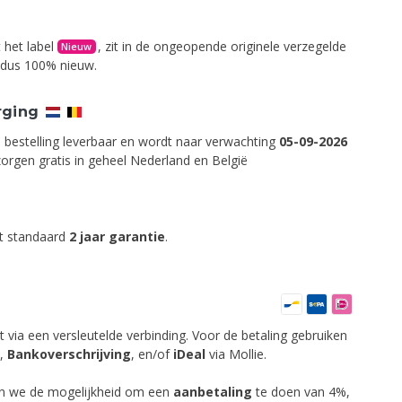
 het label
, zit in de ongeopende originele verzegelde
Nieuw
s dus 100% nieuw.
rging
p bestelling leverbaar en wordt naar verwachting
05-09-2026
orgen gratis in geheel Nederland en België
ft standaard
2 jaar garantie
.
t via een versleutelde verbinding. Voor de betaling gebruiken
,
Bankoverschrijving
,
en/of
iDeal
via Mollie.
en we de mogelijkheid om een
aanbetaling
te doen van 4%,