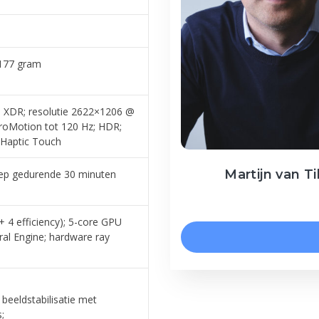
177 gram
na XDR; resolutie 2622×1206 @
ProMotion tot 120 Hz; HDR;
 Haptic Touch
Martijn van Ti
iep gedurende 30 minuten
 4 efficiency); 5-core GPU
ral Engine; hardware ray
beeldstabilisatie met
;