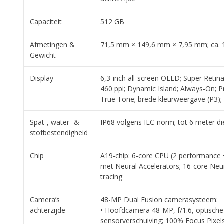
Capaciteit
512 GB
Afmetingen &
71,5 mm × 149,6 mm × 7,95 mm; ca. 
Gewicht
Display
6,3-inch all-screen OLED; Super Reti
460 ppi; Dynamic Island; Always-On; 
True Tone; brede kleurweergave (P3);
Spat-, water- &
IP68 volgens IEC-norm; tot 6 meter d
stofbestendigheid
Chip
A19-chip: 6-core CPU (2 performance +
met Neural Accelerators; 16-core Neu
tracing
Camera’s
48-MP Dual Fusion camer­a­systeem:
achterzijde
• Hoofdcamera 48-MP, f/1.6, optische 
sensorverschuiving; 100% Focus Pixels