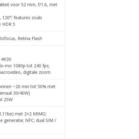
liteit voor 52 mm, f/1.6, met
 120°; features zoals
e HDR 5
tofocus, Retina Flash
s 4K30
lo-mo 1080p tot 240 fps;
macrovideo, digitale zoom
 binnen ~20 min tot 50% met
nimaal 30/40W)
ot 25W
802.11be) met 2×2 MIMO;
e generatie; NFC; dual SIM /