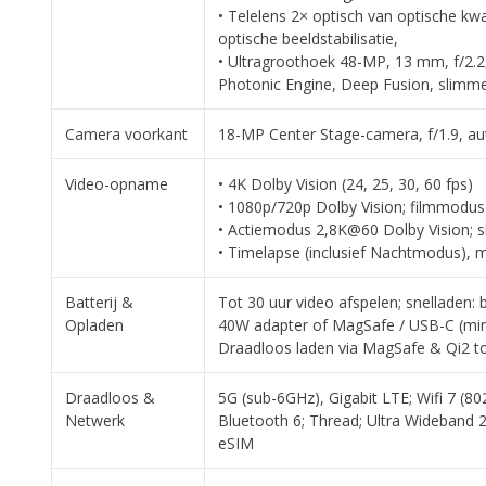
• Telelens 2× optisch van optische kwa
optische beeldstabilisatie,
• Ultragroothoek 48-MP, 13 mm, f/2.2,
Photonic Engine, Deep Fusion, slimm
Camera voorkant
18-MP Center Stage-camera, f/1.9, au
Video-opname
• 4K Dolby Vision (24, 25, 30, 60 fps)
• 1080p/720p Dolby Vision; filmmodu
• Actiemodus 2,8K@60 Dolby Vision; s
• Timelapse (inclusief Nachtmodus), 
Batterij &
Tot 30 uur video afspelen; snelladen:
Opladen
40W adapter of MagSafe / USB-C (mi
Draadloos laden via MagSafe & Qi2 t
Draadloos &
5G (sub-6GHz), Gigabit LTE; Wifi 7 (
Netwerk
Bluetooth 6; Thread; Ultra Wideband 2
eSIM