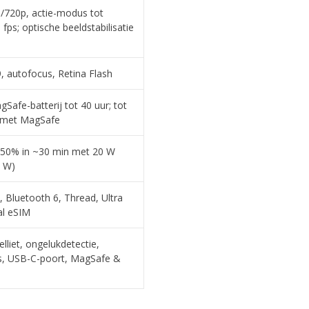
p/720p, actie-modus tot
fps; optische beeldstabilisatie
, autofocus, Retina Flash
Safe-batterij tot 40 uur; tot
r met MagSafe
: 50% in ~30 min met 20 W
0 W)
, Bluetooth 6, Thread, Ultra
al eSIM
lliet, ongelukdetectie,
ns, USB-C-poort, MagSafe &