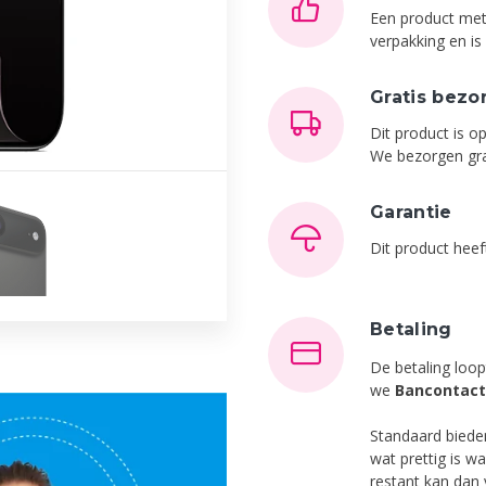
Een product met
verpakking en i
Gratis bezo
Dit product is 
We bezorgen gra
Garantie
Dit product hee
Betaling
De betaling loop
we
Bancontact
Standaard bied
wat prettig is w
restant kan dan