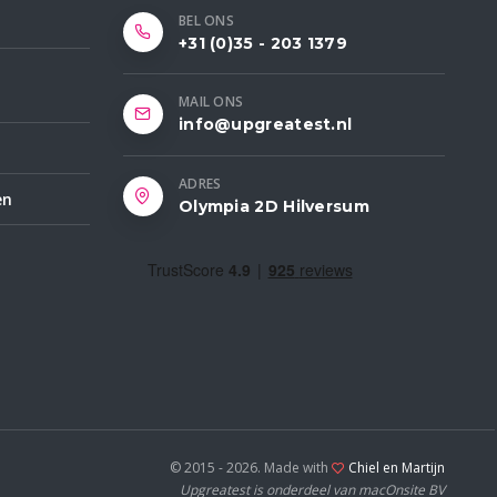
BEL ONS
+31 (0)35 - 203 1379
MAIL ONS
info@upgreatest.nl
ADRES
en
Olympia 2D Hilversum
© 2015 - 2026. Made with
Chiel en Martijn
Upgreatest is onderdeel van macOnsite BV