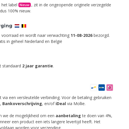
 het label
, zit in de ongeopende originele verzegelde
Nieuw
s dus 100% nieuw.
rging
op voorraad en wordt naar verwachting
11-08-2026
bezorgd.
tis in geheel Nederland en België
ft standaard
2 jaar garantie
.
t via een versleutelde verbinding. Voor de betaling gebruiken
,
Bankoverschrijving
,
en/of
iDeal
via Mollie.
en we de mogelijkheid om een
aanbetaling
te doen van 4%,
anneer een product een iets langere levertijd heeft. Het
 voldaan worden voor verzending.