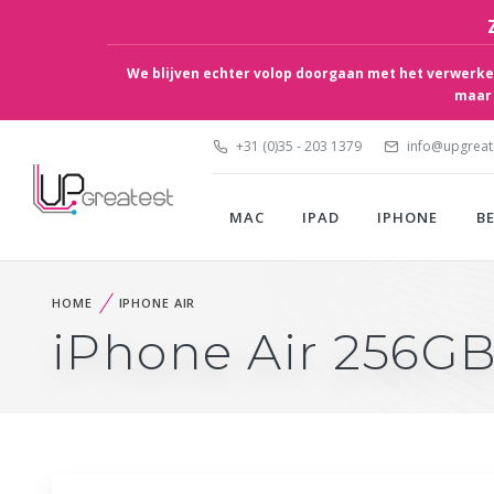
We blijven echter volop doorgaan met het verwerken
maar 
+31 (0)35 - 203 1379
info@upgreate
MAC
IPAD
IPHONE
B
HOME
IPHONE AIR
iPhone Air 256G