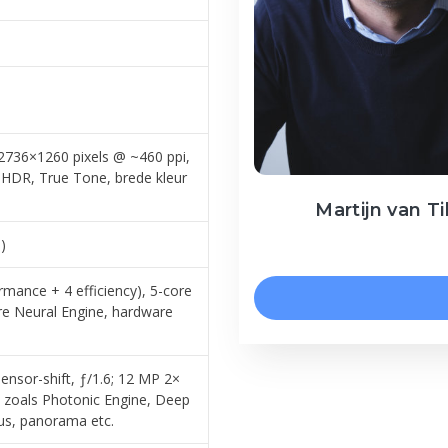
2736×1260 pixels @ ~460 ppi,
HDR, True Tone, brede kleur
Martijn van Ti
)
rmance + 4 efficiency), 5-core
re Neural Engine, hardware
sor-shift, ƒ/1.6; 12 MP 2×
es zoals Photonic Engine, Deep
s, panorama etc.