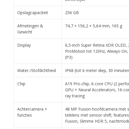
Opslagcapaciteit
256 GB
Afmetingen &
74,7 × 156,2 × 5,64 mm, 165 g
Gewicht
Display
6,5-inch Super Retina XDR OLED, 
ProMotion tot 120Hz, Always-On, 
(P3)
Water-/Stofdichtheid
IP68 (tot 6 meter diep, 30 minuten
Chip
A19 Pro-chip, 6-core CPU (2 perfo
GPU + Neural Accelerators, 16-co
ray tracing
Achtercamera +
48 MP Fusion-hoofdcamera met sen
functies
telelens met sensor-shift; featur
Fusion, Slimme HDR 5, nachtmodu