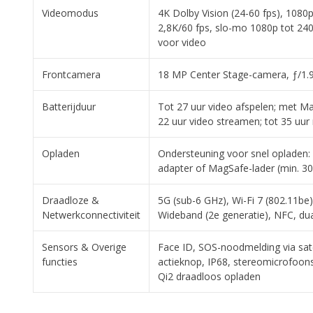
Videomodus
4K Dolby Vision (24-60 fps), 1080
2,8K/60 fps, slo-mo 1080p tot 240 
voor video
Frontcamera
18 MP Center Stage-camera, ƒ/1.9
Batterijduur
Tot 27 uur video afspelen; met Mag
22 uur video streamen; tot 35 uu
Opladen
Ondersteuning voor snel opladen
adapter of MagSafe-lader (min. 3
Draadloze &
5G (sub-6 GHz), Wi-Fi 7 (802.11be)
Netwerkconnectiviteit
Wideband (2e generatie), NFC, du
Sensors & Overige
Face ID, SOS-noodmelding via sate
functies
actieknop, IP68, stereomicrofoo
Qi2 draadloos opladen