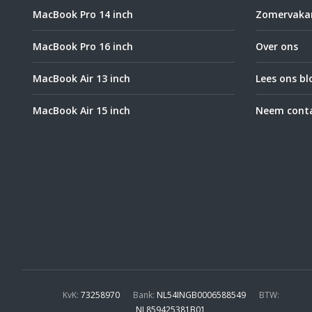
MacBook Pro 14 inch
Zomervakan
MacBook Pro 16 inch
Over ons
MacBook Air 13 inch
Lees ons bl
MacBook Air 15 inch
Neem conta
KvK:
73258970
Bank:
NL54INGB0006588549
BTW:
NL859425381B01