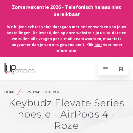
Zomervakantie 2026 - Telefonisch helaas niet
bereikbaar
We blijven echter volop doorgaan met het verwerken van jouw
bestellingen. De levertijden op onze website zijn up-to-date en
we zullen alle vragen per e-mail beantwoorden, maar iets
langzamer dan je van ons gewend bent. Klik
hier
voor meer
informatie.
HOME
PERSONAL SHOPPER
Keybudz Elevate Series
hoesje - AirPods 4 -
Roze