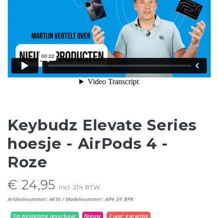
Keybudz Elevate Series
hoesje - AirPods 4 -
Roze
€ 24,95
incl. 21% BTW
Artikelnummer: 4616 / Modelnummer: AP4_S9_BPK
Op bestelling leverbaar
Nieuw
2 jaar garantie