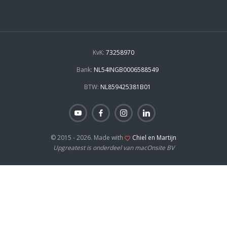
KvK:
73258970
Bank:
NL54INGB0006588549
BTW:
NL859425381B01
© 2015 - 2026. Made with
Chiel en Martijn
Upgreatest is onderdeel van macOnsite BV