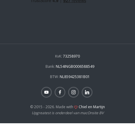
KvK:
73258970
Bank:
NL54INGB0006588549
BTW:
NL859425381B01
© 2015 - 2026. Made with
Chiel en Martijn
Upgreatest is onderdeel van macOnsite BV