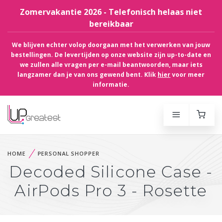
Zomervakantie 2026 - Telefonisch helaas niet
bereikbaar
We blijven echter volop doorgaan met het verwerken van jouw
bestellingen. De levertijden op onze website zijn up-to-date en
we zullen alle vragen per e-mail beantwoorden, maar iets
langzamer dan je van ons gewend bent. Klik
hier
voor meer
informatie.
HOME
PERSONAL SHOPPER
Decoded Silicone Case -
AirPods Pro 3 - Rosette