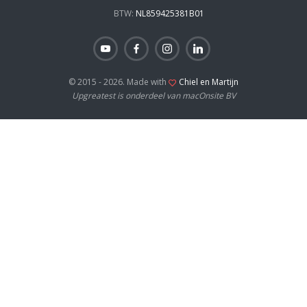
BTW:
NL859425381B01
© 2015 - 2026. Made with
Chiel en Martijn
Upgreatest is onderdeel van macOnsite BV