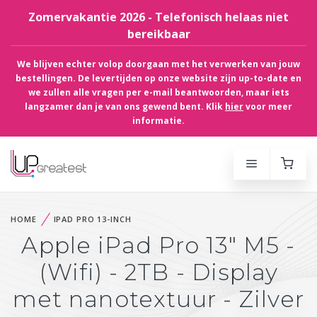
Zomervakantie 2026 - Telefonisch helaas niet
bereikbaar
We blijven echter volop doorgaan met het verwerken van jouw
bestellingen. De levertijden op onze website zijn up-to-date en
we zullen alle vragen per e-mail beantwoorden, maar iets
langzamer dan je van ons gewend bent. Klik
hier
voor meer
informatie.
HOME
IPAD PRO 13-INCH
Apple iPad Pro 13" M5 -
(Wifi) - 2TB - Display
met nanotextuur - Zilver