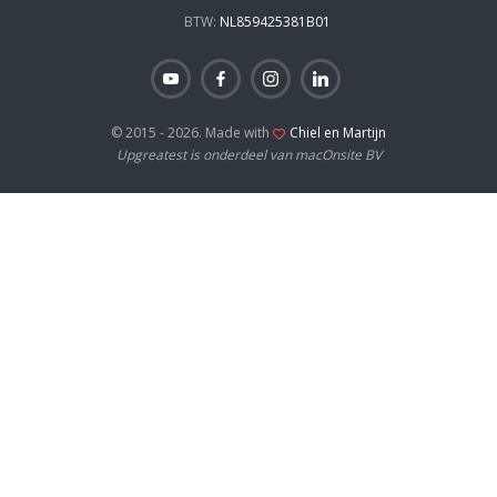
BTW:
NL859425381B01
© 2015 - 2026. Made with
Chiel en Martijn
Upgreatest is onderdeel van macOnsite BV