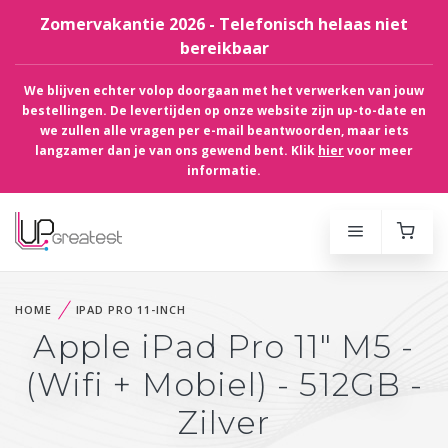
Zomervakantie 2026 - Telefonisch helaas niet
bereikbaar
We blijven echter volop doorgaan met het verwerken van jouw
bestellingen. De levertijden op onze website zijn up-to-date en
we zullen alle vragen per e-mail beantwoorden, maar iets
langzamer dan je van ons gewend bent. Klik
hier
voor meer
informatie.
HOME
IPAD PRO 11-INCH
Apple iPad Pro 11" M5 -
(Wifi + Mobiel) - 512GB -
Zilver