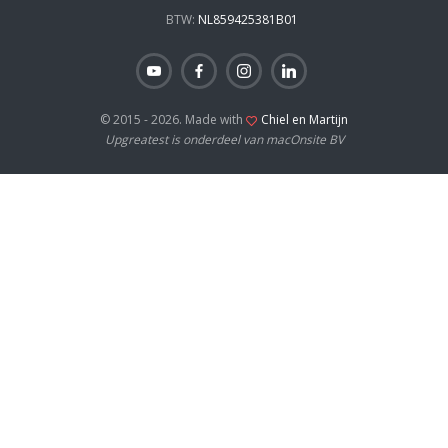
BTW:
NL859425381B01
© 2015 - 2026. Made with
Chiel en Martijn
Upgreatest is onderdeel van macOnsite BV