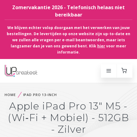
Zomervakantie 2026 - Telefonisch helaas niet
bereikbaar
We blijven echter volop doorgaan met het verwerken van jouw
bestellingen. De levertijden op onze website zijn up-to-date en
we zullen alle vragen per e-mail beantwoorden, maar iets
langzamer dan je van ons gewend bent. Klik
hier
voor meer
informatie.
HOME
IPAD PRO 13-INCH
Apple iPad Pro 13" M5 -
(Wi‑Fi + Mobiel) - 512GB
- Zilver