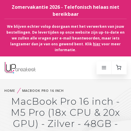
Zomervakantie 2026 - Telefonisch helaas niet
bereikbaar
We blijven echter volop doorgaan met het verwerken van jouw
bestellingen. De levertijden op onze website zijn up-to-date en
we zullen alle vragen per e-mail beantwoorden, maar iets
langzamer dan je van ons gewend bent. Klik
hier
voor meer
informatie.
HOME
MACBOOK PRO 16 INCH
MacBook Pro 16 inch -
M5 Pro (18x CPU & 20x
GPU) - Zilver - 48GB -