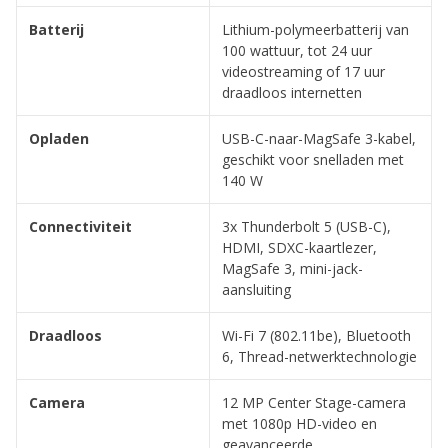
Batterij
Lithium-polymeerbatterij van
100 wattuur, tot 24 uur
videostreaming of 17 uur
draadloos internetten
Opladen
USB-C-naar-MagSafe 3-kabel,
geschikt voor snelladen met
140 W
Connectiviteit
3x Thunderbolt 5 (USB-C),
HDMI, SDXC-kaartlezer,
MagSafe 3, mini-jack-
aansluiting
Draadloos
Wi-Fi 7 (802.11be), Bluetooth
6, Thread-netwerk­technologie
Camera
12 MP Center Stage-camera
met 1080p HD-video en
geavanceerde