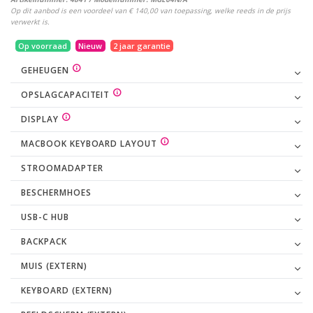
Op dit aanbod is een voordeel van € 140,00 van toepassing, welke reeds in de prijs
verwerkt is.
Op voorraad
Nieuw
2 jaar garantie
GEHEUGEN
OPSLAGCAPACITEIT
DISPLAY
MACBOOK KEYBOARD LAYOUT
STROOMADAPTER
BESCHERMHOES
USB-C HUB
BACKPACK
MUIS (EXTERN)
KEYBOARD (EXTERN)