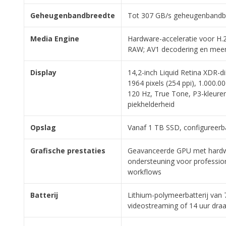
Geheugenbandbreedte
Tot 307 GB/s geheugenbandb
Media Engine
Hardware-acceleratie voor H.
RAW; AV1 decodering en meer
Display
14,2-inch Liquid Retina XDR-d
1964 pixels (254 ppi), 1.000.0
120 Hz, True Tone, P3-kleuren
piekhelderheid
Opslag
Vanaf 1 TB SSD, configureerb
Grafische prestaties
Geavanceerde GPU met hardwa
ondersteuning voor professio
workflows
Batterij
Lithium-polymeerbatterij van 
videostreaming of 14 uur draa