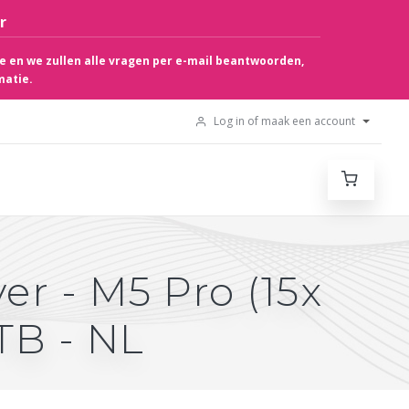
r
e en we zullen alle vragen per e-mail beantwoorden,
matie.
Log in of maak een account
er - M5 Pro (15x
TB - NL