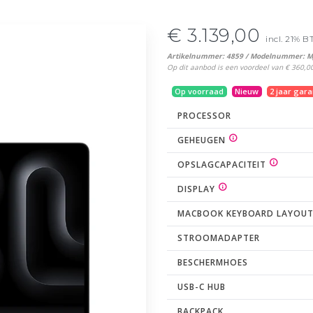
€ 3.139,00
incl. 21% 
Artikelnummer: 4859 / Modelnummer: M
Op dit aanbod is een voordeel van € 360,00 
Op voorraad
Nieuw
2 jaar gara
PROCESSOR
GEHEUGEN
OPSLAGCAPACITEIT
DISPLAY
MACBOOK KEYBOARD LAYOU
STROOMADAPTER
BESCHERMHOES
USB-C HUB
BACKPACK