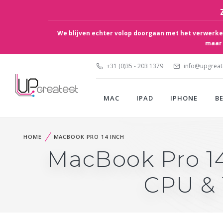
We blijven echter volop doorgaan met het verwerken
maar 
+31 (0)35 - 203 1379
info@upgreate
MAC
IPAD
IPHONE
B
HOME
MACBOOK PRO 14 INCH
MacBook Pro 14 
CPU & 