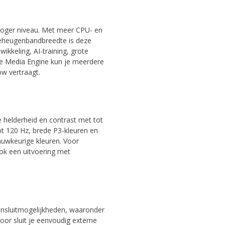
 hoger niveau. Met meer CPU- en
geheugenbandbreedte is deze
kkeling, AI-training, grote
ge Media Engine kun je meerdere
w vertraagt.
e helderheid en contrast met tot
t 120 Hz, brede P3-kleuren en
auwkeurige kleuren. Voor
ook een uitvoering met
ansluitmogelijkheden, waaronder
or sluit je eenvoudig externe