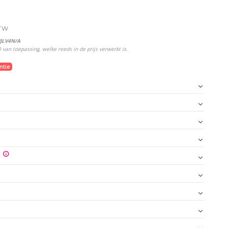
BTW
JLV4N/A
van toepassing, welke reeds in de prijs verwerkt is.
ntie
T