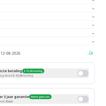
12-08-2026
...
recte betaling
€ 15,00 korting
ang direct
€ 15,00
korting.
r 3 jaar garantie
Meest gekozen
g met
iDeal
.