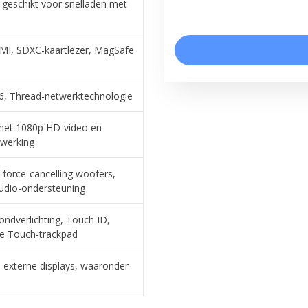
geschikt voor snelladen met
MI, SDXC-kaartlezer, MagSafe
 6, Thread-netwerk­technologie
met 1080p HD-video en
rwerking
force-cancelling woofers,
udio-ondersteuning
ndverlichting, Touch ID,
ce Touch-trackpad
externe displays, waaronder