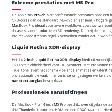
Extreme prestaties met M5 Pro
De Apple
M5 Pro-chip
tilt professionele prestaties naar een
GPU-cores dan de standaard M5-chip en aanzienlijk hogere 
MacBook Pro ideaal voor zware workflows zoals softwareontwi
datasets, videoproductie en 3D-rendering. Dankzij de krachti
ProRes-videostreams tegelijk verwerken zonder dat je workflo
Liquid Retina XDR-display
Het
14,2-inch Liquid Retina XDR-display
biedt uitzonderlijk
1600 nits piekhelderheid voor HDR-content. Met ProMotion to
True Tone levert het scherm vloeiende animaties en uiterst n
professionals die vaak in fel verlichte omgevingen werken is 
nanotextuurglas
beschikbaar.
Professionele aansluitingen
De MacBook Pro 14-inch M5 Pro beschikt over uitgebreide a
drie Thunderbolt-poorten, HDMI en een SDXC-kaartslot. Hierdo