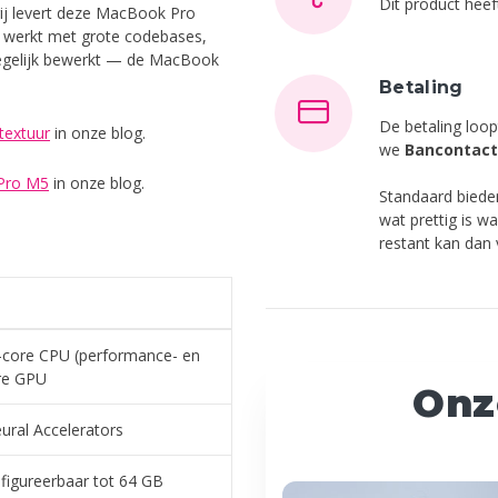
Dit product hee
erij levert deze MacBook Pro
u werkt met grote codebases,
egelijk bewerkt — de MacBook
Betaling
De betaling loop
textuur
in onze blog.
we
Bancontact
Pro M5
in onze blog.
Standaard bied
wat prettig is w
restant kan dan
-core CPU (performance- en
ore GPU
Onz
ural Accelerators
figureerbaar tot 64 GB