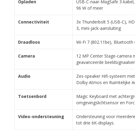
Opladen
USB-C-naar-MagSafe 3-kabel, 
96 W of meer
Connectiviteit
3x Thunderbolt 5 (USB-C), HD
3, mini-jack-aansluiting
Draadloos
Wi-Fi 7 (802.11be), Bluetooth
Camera
12 MP Center Stage-camera 
geavanceerde beeldsignaalve
Audio
Zes-speaker Hifi-systeem met 
Dolby Atmos en Ruimtelijke A
Toetsenbord
Magic Keyboard met achtergro
omgevingslichtsensor en For
Video-ondersteuning
Ondersteuning voor meerdere 
tot drie 6K-displays.