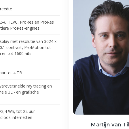
reedte
264, HEVC, ProRes en ProRes
dere ProRes-engines
isplay met resolutie van 3024 x
00:1 contrast, ProMotion tot
 en tot 1600 nits
aar tot 4 TB
reversnelde ray tracing en
nele 3D- en grafische
72,4 Wh, tot 22 uur
dloos internetten
Martijn van Ti