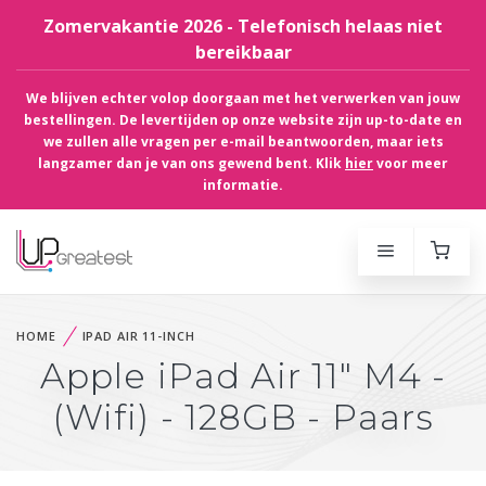
Zomervakantie 2026 - Telefonisch helaas niet
bereikbaar
We blijven echter volop doorgaan met het verwerken van jouw
bestellingen. De levertijden op onze website zijn up-to-date en
we zullen alle vragen per e-mail beantwoorden, maar iets
langzamer dan je van ons gewend bent. Klik
hier
voor meer
informatie.
HOME
IPAD AIR 11-INCH
Apple iPad Air 11" M4 -
(Wifi) - 128GB - Paars