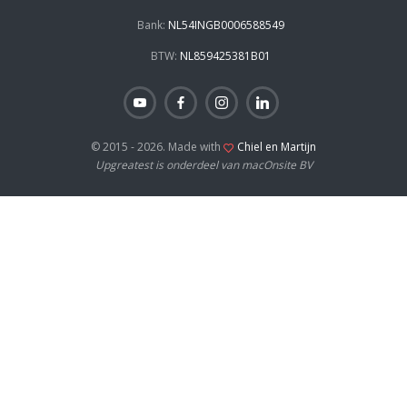
Bank:
NL54INGB0006588549
BTW:
NL859425381B01
© 2015 - 2026. Made with
Chiel en Martijn
Upgreatest is onderdeel van macOnsite BV