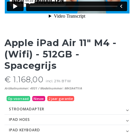
Apple iPad Air 11" M4 -
(Wifi) - 512GB -
Spacegrijs
€ 1.168,00
incl. 21% BTW
Artikelnummer: 4931 / Modelnummer: MH3A4TY/A
Op voorraad
Nieuw
2 jaar garantie
STROOMADAPTER
IPAD HOES
IPAD KEYBOARD