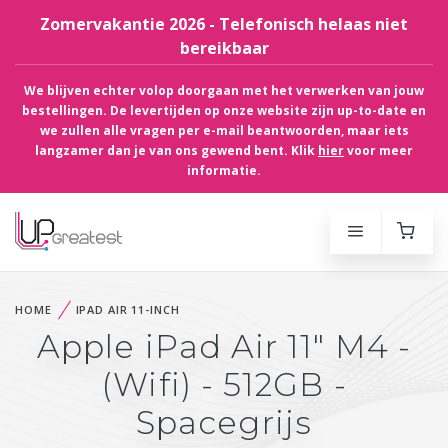
Zomervakantie 2026 - Telefonisch helaas niet
bereikbaar
We blijven echter volop doorgaan met het verwerken van jouw
bestellingen. De levertijden op onze website zijn up-to-date en
we zullen alle vragen per e-mail beantwoorden, maar iets
langzamer dan je van ons gewend bent. Klik
hier
voor meer
informatie.
HOME
IPAD AIR 11-INCH
Apple iPad Air 11" M4 -
(Wifi) - 512GB -
Spacegrijs