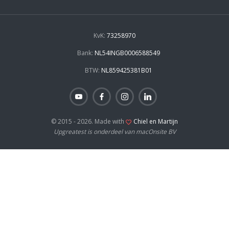
KvK:
73258970
Bank:
NL54INGB0006588549
BTW:
NL859425381B01
© 2015 - 2026. Made with
Chiel en Martijn
Upgreatest is onderdeel van macOnsite BV