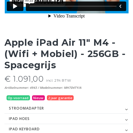
Apple iPad Air 11" M4 -
(Wifi + Mobiel) - 256GB -
Spacegrijs
€ 1.091,00
incl. 21% BTW
Artikelnummer: 4943 / Modelnummer: MH7D4TY/A
Op voorraad
Nieuw
2 jaar garantie
STROOMADAPTER
IPAD HOES
IPAD KEYBOARD