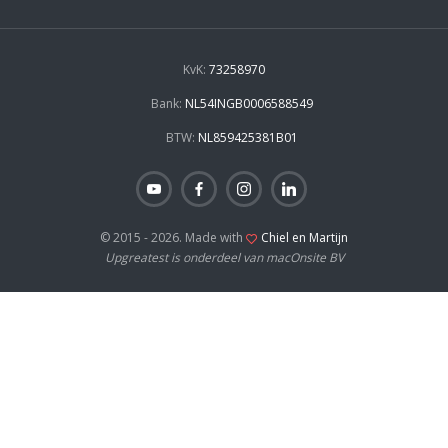
KvK:
73258970
Bank:
NL54INGB0006588549
BTW:
NL859425381B01
© 2015 - 2026. Made with
Chiel en Martijn
Upgreatest is onderdeel van macOnsite BV