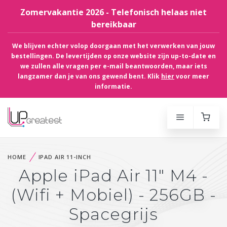
Zomervakantie 2026 - Telefonisch helaas niet
bereikbaar
We blijven echter volop doorgaan met het verwerken van jouw
bestellingen. De levertijden op onze website zijn up-to-date en
we zullen alle vragen per e-mail beantwoorden, maar iets
langzamer dan je van ons gewend bent. Klik
hier
voor meer
informatie.
HOME
IPAD AIR 11-INCH
Apple iPad Air 11" M4 -
(Wifi + Mobiel) - 256GB -
Spacegrijs