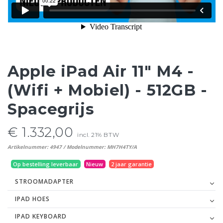
Apple iPad Air 11" M4 -
(Wifi + Mobiel) - 512GB -
Spacegrijs
€ 1.332,00
incl. 21% BTW
Artikelnummer: 4947 / Modelnummer: MH7H4TY/A
Op bestelling leverbaar
Nieuw
2 jaar garantie
STROOMADAPTER
IPAD HOES
IPAD KEYBOARD