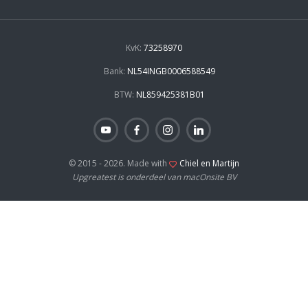
KvK:
73258970
Bank:
NL54INGB0006588549
BTW:
NL859425381B01
© 2015 - 2026. Made with
Chiel en Martijn
Upgreatest is onderdeel van macOnsite BV