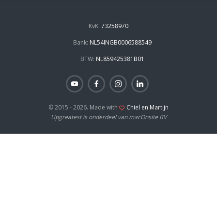
KvK:
73258970
Bank:
NL54INGB0006588549
BTW:
NL859425381B01
© 2015 - 2026. Made with
Chiel en Martijn
Upgreatest is onderdeel van macOnsite BV