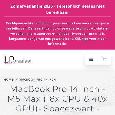
Zomervakantie 2026 - Telefonisch helaas niet
bereikbaar
We blijven echter volop doorgaan met het verwerken van jouw
bestellingen. De levertijden op onze website zijn up-to-date en
we zullen alle vragen per e-mail beantwoorden, maar iets
langzamer dan je van ons gewend bent. Klik
hier
voor meer
informatie.
HOME
MACBOOK PRO 14 INCH
MacBook Pro 14 inch -
M5 Max (18x CPU & 40x
GPU)- Spacezwart -