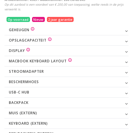
Op dit aanbod is een voordeel van € 200,00 van toepassing, welke reeds in de prijs
verwerkt is.
Op voorraad
Nieuw
2 jaar garantie
GEHEUGEN
OPSLAGCAPACITEIT
DISPLAY
MACBOOK KEYBOARD LAYOUT
STROOMADAPTER
BESCHERMHOES
USB-C HUB
BACKPACK
MUIS (EXTERN)
KEYBOARD (EXTERN)