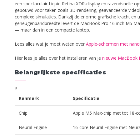
een spectaculair Liquid Retina XDR-display en razendsnelle o
gebouwd voor taken zoals 3D-rendering, geavanceerde videob
complexe simulaties. Dankzij de enorme grafische kracht en ui
geheugenbandbreedte levert de MacBook Pro 16-inch M5 Max
— maar dan in een compacte laptop.
Lees alles wat je moet weten over
Apple-schermen met nano
Hier lees je alles over het installeren van je
nieuwe MacBook 
Belangrijkste specificaties
a
Kenmerk
Specificatie
Chip
Apple M5 Max-chip met tot 18-c
Neural Engine
16-core Neural Engine met Neura