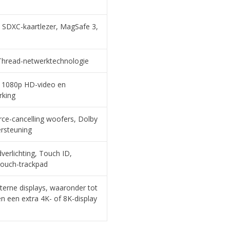
 SDXC-kaartlezer, MagSafe 3,
 Thread-netwerk­technologie
 1080p HD-video en
rking
rce-cancelling woofers, Dolby
rsteuning
erlichting, Touch ID,
Touch-trackpad
erne displays, waaronder tot
en een extra 4K- of 8K-display