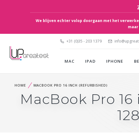
We blijven echter volop doorgaan met het verwerken
maar 
+31 (0)35 - 203 1379
info@upgreate
MAC
IPAD
IPHONE
B
HOME
MACBOOK PRO 16 INCH (REFURBISHED)
MacBook Pro 16 
12