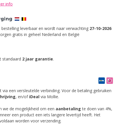
er info
rging
p bestelling leverbaar en wordt naar verwachting
27-10-2026
orgen gratis in geheel Nederland en België
ft standaard
2 jaar garantie
.
t via een versleutelde verbinding. Voor de betaling gebruiken
hrijving
,
en/of
iDeal
via Mollie.
en we de mogelijkheid om een
aanbetaling
te doen van 4%,
anneer een product een iets langere levertijd heeft. Het
 voldaan worden voor verzending.