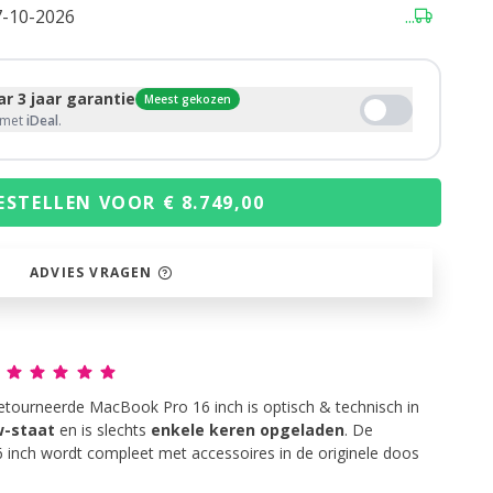
7-10-2026
...
r 3 jaar garantie
Meest gekozen
g met
iDeal
.
ESTELLEN VOOR € 8.749,00
ADVIES VRAGEN
g
etourneerde MacBook Pro 16 inch is optisch & technisch in
w-staat
en is slechts
enkele keren opgeladen
. De
inch wordt compleet met accessoires in de originele doos