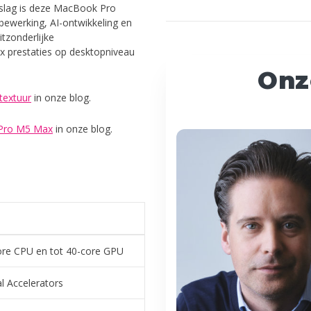
pslag is deze MacBook Pro
ewerking, AI-ontwikkeling en
tzonderlijke
 prestaties op desktopniveau
Onz
textuur
in onze blog.
Pro M5 Max
in onze blog.
ore CPU en tot 40-core GPU
l Accelerators