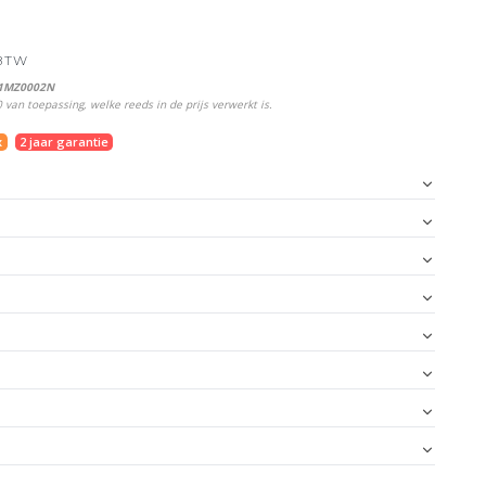
 BTW
Z1MZ0002N
van toepassing, welke reeds in de prijs verwerkt is.
x
2 jaar garantie