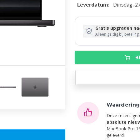
Leverdatum:
Dinsdag, 2
Gratis upgraden naa
Alleen geldig bij betalin
B
Waarderin
Deze recent ger
absolute nieu
MacBook Pro 16 
geleverd.