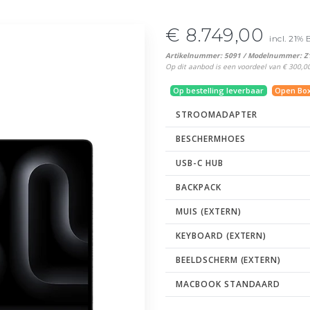
€ 8.749,00
incl. 21%
Artikelnummer: 5091 / Modelnummer: 
Op dit aanbod is een voordeel van € 300,00 
Op bestelling leverbaar
Open Bo
STROOMADAPTER
BESCHERMHOES
USB-C HUB
BACKPACK
MUIS (EXTERN)
KEYBOARD (EXTERN)
BEELDSCHERM (EXTERN)
MACBOOK STANDAARD