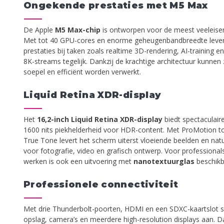
Ongekende prestaties met M5 Max
De Apple
M5 Max-chip
is ontworpen voor de meest veeleise
Met tot 40 GPU-cores en enorme geheugenbandbreedte levert 
prestaties bij taken zoals realtime 3D-rendering, AI-training
8K-streams tegelijk. Dankzij de krachtige architectuur kunnen
soepel en efficiënt worden verwerkt.
Liquid Retina XDR-display
Het
16,2-inch Liquid Retina XDR-display
biedt spectaculair
1600 nits piekhelderheid voor HDR-content. Met ProMotion to
True Tone levert het scherm uiterst vloeiende beelden en na
voor fotografie, video en grafisch ontwerp. Voor professionals
werken is ook een uitvoering met
nanotextuurglas
beschikb
Professionele connectiviteit
Met drie Thunderbolt-poorten, HDMI en een SDXC-kaartslot sl
opslag, camera’s en meerdere high-resolution displays aan. Da