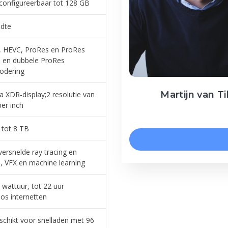
configureerbaar tot 128 GB
dte
4, HEVC, ProRes en ProRes
 en dubbele ProRes
odering
Martijn van Ti
na XDR-display;2 resolutie van
per inch
 tot 8 TB
rsnelde ray tracing en
, VFX en machine learning
 wattuur, tot 22 uur
os internetten
chikt voor snelladen met 96