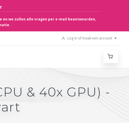
r
e en we zullen alle vragen per e-mail beantwoorden,
matie.
Log in of maak een account
CPU & 40x GPU) -
art