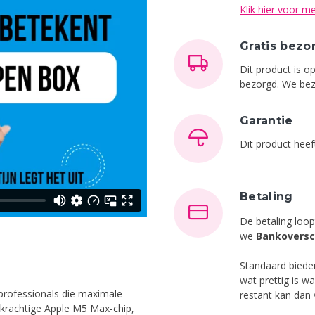
Klik hier voor me
Gratis bezo
Dit product is o
bezorgd. We bez
Garantie
Dit product hee
Betaling
De betaling loop
we
Bankoversc
Standaard bied
wat prettig is w
professionals die maximale
restant kan dan
 krachtige Apple M5 Max-chip,