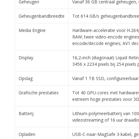
Geheugen
Vanaf 36 GB centraal geheugen, 
Geheugenbandbreedte
Tot 614 GB/s geheugenbandbree
Media Engine
Hardware-acceleratie voor H.26
RAW; twee video-encode engines
encode/decode engines; AV1 dec
Display
16,2‑inch (diagonaal) Liquid Reti
3456 x 2234 pixels bij 254 pixels 
Opslag
Vanaf 1 TB SSD, configureerbaar
Grafische prestaties
Tot 40 GPU-cores met hardwareve
extreem hoge prestaties voor 3D
Batterij
Lithium-polymeerbatterij van 100
videostreaming of 16 uur draadlo
Opladen
USB-C-naar-MagSafe 3-kabel, ges