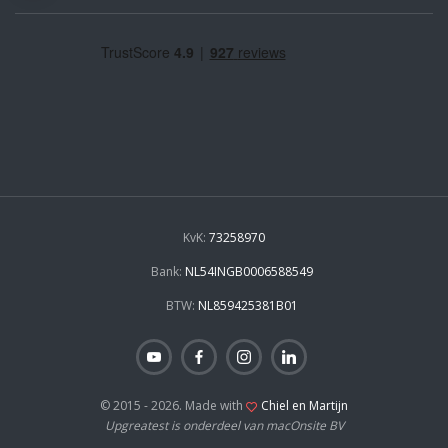
KvK:
73258970
Bank:
NL54INGB0006588549
BTW:
NL859425381B01
© 2015 - 2026. Made with
Chiel en Martijn
Upgreatest is onderdeel van macOnsite BV