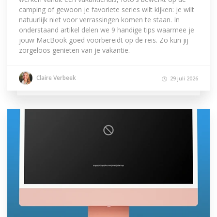
camping of gewoon je favoriete series wilt kijken: je wilt
natuurlijk niet voor verrassingen komen te staan. In
onderstaand artikel delen we 9 handige tips waarmee je
jouw MacBook goed voorbereidt op de reis. Zo kun jij
zorgeloos genieten van je vakantie.
Claire Verbeek
29 juli 2026