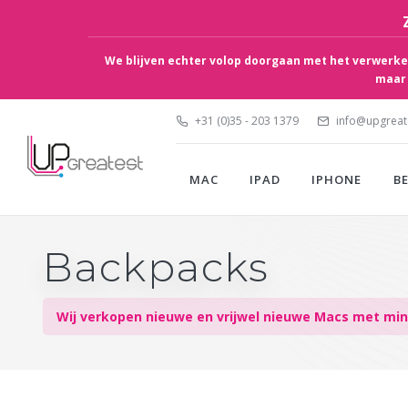
We blijven echter volop doorgaan met het verwerken
maar 
+31 (0)35 - 203 1379
info@upgreate
MAC
IPAD
IPHONE
B
Backpacks
Wij verkopen nieuwe en vrijwel nieuwe Macs met mini