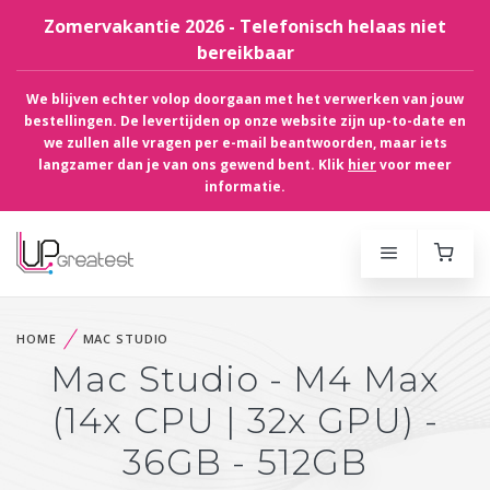
Zomervakantie 2026 - Telefonisch helaas niet
bereikbaar
We blijven echter volop doorgaan met het verwerken van jouw
bestellingen. De levertijden op onze website zijn up-to-date en
we zullen alle vragen per e-mail beantwoorden, maar iets
langzamer dan je van ons gewend bent. Klik
hier
voor meer
informatie.
HOME
MAC STUDIO
Mac Studio - M4 Max
(14x CPU | 32x GPU) -
36GB - 512GB