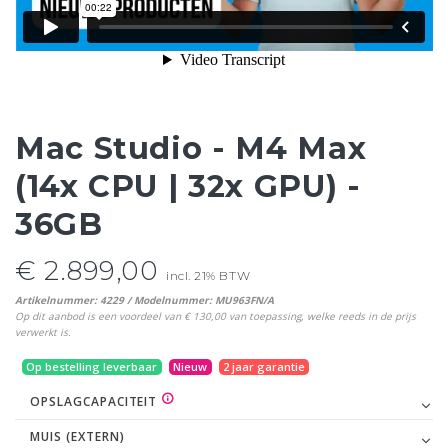
Mac Studio - M4 Max
(14x CPU | 32x GPU) -
36GB
€ 2.899,00
incl. 21% BTW
Artikelnummer: 4229 / Modelnummer: MU963FN/A
Op dit aanbod is een voordeel van € 130,00 van toepassing, welke reeds in de prijs
verwerkt is.
Op bestelling leverbaar
Nieuw
2 jaar garantie
OPSLAGCAPACITEIT
MUIS (EXTERN)