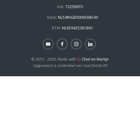
KvK:
73258970
Bank:
NL54INGB0006588549
BTW:
NL859425381B01
© 2015 - 2026. Made with
Chiel en Martijn
Upgreatest is onderdeel van macOnsite BV